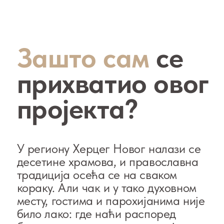
Зашто сам
се
прихватио овог
пројекта?
У региону Херцег Новог налази се
десетине храмова, и православна
традиција осећа се на сваком
кораку. Али чак и у тако духовном
месту, гостима и парохијанима није
било лако: где наћи распоред
богослужења, сазнати историју
оближњег храма или организовати
крштење детета?
Нисам ни градитељ ни лекар, али
сам увек желео да помажем и да
оставим добар траг тамо где