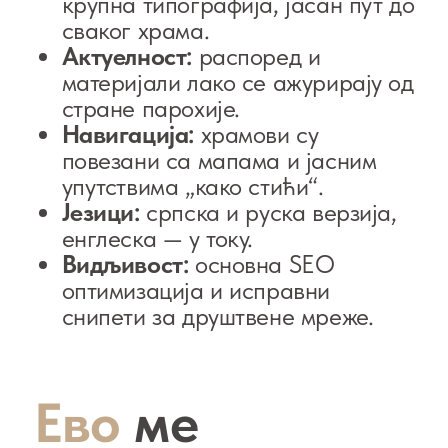
повратним информацијама и
пажљивом односу према пројекту.
Хвала!
Михаил Проскурин
.
Уколико имате било каква питања
или предлоге — јавите ми се овде: