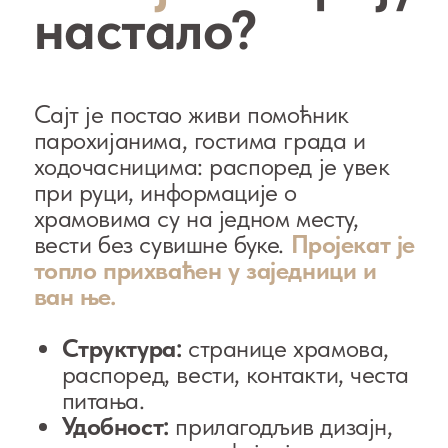
распоред, вести, контакти, честа
питања.
Удобност:
прилагодљив дизајн,
крупна типографија, јасан пут до
сваког храма.
Актуелност:
распоред и
материјали лако се ажурирају од
стране парохије.
Навигација:
храмови су
повезани са мапама и јасним
упутствима „како стићи“.
Језици:
српска и руска верзија,
енглеска — у току.
Видљивост:
основна SEO
оптимизација и исправни
снипети за друштвене мреже.
Ево
ме
Захваљујем црквеној заједници
Херцег Новог на поверењу и
подршци, а парохијанима на