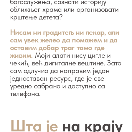
живим.
Моји алати нису цигле и
чекић, већ дигиталне вештине. Зато
сам одлучио да направим један
једноставан ресурс, где је све
уредно сабрано и доступно са
телефона.
Шта је
на крају
настало?
Сајт је постао живи помоћник
парохијанима, гостима града и
ходочасницима: распоред је увек
при руци, информације о
храмовима су на једном месту,
вести без сувишне буке.
Пројекат је
топло прихваћен у заједници и
ван ње.
Структура:
странице храмова,