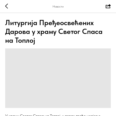
Новости
Литургија Пређеосвећених
Дарова у храму Светог Спаса
на Топлој
У храму Светог Спаса на Топлој, у перак треће недјеље