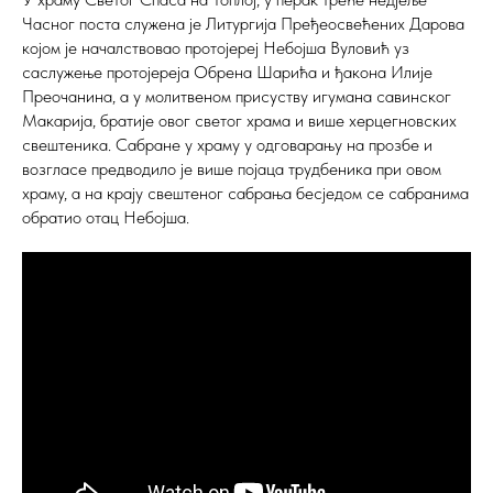
Часног поста служена је Литургија Пређеосвећених Дарова
којом је началствовао протојереј Небојша Вуловић уз
саслужење протојереја Обрена Шарића и ђакона Илије
Преочанина, а у молитвеном присуству игумана савинског
Макарија, братије овог светог храма и више херцегновских
свештеника. Сабране у храму у одговарању на прозбе и
возгласе предводило је више појаца трудбеника при овом
храму, а на крају свештеног сабрања бесједом се сабранима
обратио отац Небојша.