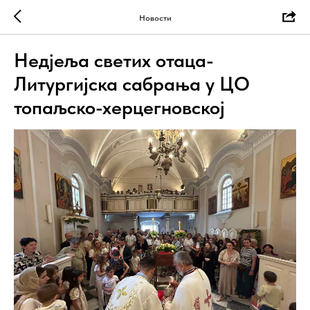
Новости
Недјеља светих отаца-
Литургијска сабрања у ЦО
топаљско-херцегновској