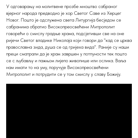
У одговарању на молитвене прозбе мноштво сабраног
вјерног народа предводио је хор Светог Саве из Херцег
Новог. Пошто је одслужена света Литургија бесједом се
сабранима обратио Високопреосвећени Митрополит
говорећи о смислу градње храма, подсјетивши све на оне
ријечи Светог владике Николаја који говори да "кад се црква
православна зида, душа се од гријеха вида". Раније су наши
преци сматрали да је храм завршен у потпуности тек пошто
се с љубављу и пажњом лијепо живопише или ослика. Ваља
нам имати то на уму, поручује Високопреосвећени
Митрополит и потрудити се у том смислу у славу Божију.