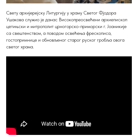
Свету архијерејску Литургију у храму Светог Фјодора
Ушакова служио је данас Високопреосвећени архиепископ
цетињски и митрополит црногорско-приморски г. Јоаникије
са свештенством, а поводом освећења фрескописа,
гостопримнице и обновљеног старог руског гробља овога
светог храма.