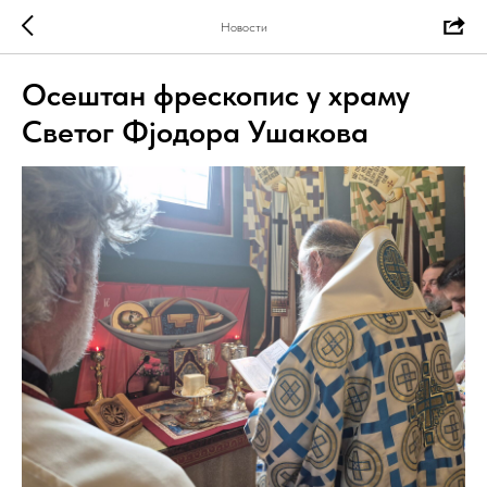
Новости
Осештан фрескопис у храму
Светог Фјодора Ушакова