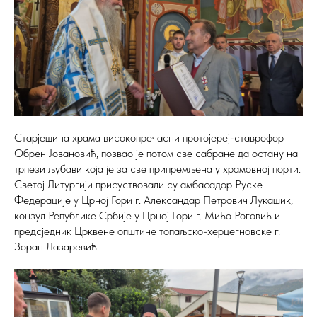
Старјешина храма високопречасни протојереј-ставрофор
Обрен Јовановић, позвао је потом све сабране да остану на
трпези љубави која је за све припремљена у храмовној порти.
Светој Литургији присуствовали су амбасадор Руске
Федерације у Црној Гори г. Александар Петрович Лукашик,
конзул Републике Србије у Црној Гори г. Мићо Роговић и
предсједник Црквене општине топаљско-херцегновске г.
Зоран Лазаревић.