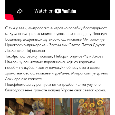
С тим у вези, Митрополит је изразио посебну благодарност
међу многим приложницима и уваженом господину Леониду
Башилову, додјеливши му високо одликовање Митрополије
Црногорско-приморске - Златни лик Светог Петра Другог
Ловћенског Тајновидца
Такође, поштованој господи, Небојши Бијеловићу и Јакову
Цвијовићу са њиховим породицама, који су изразили
несебичну љубав и жртву помажући обнову овога светог
храма, његово осликавање и уређење, Митрополит је уручио
Архијерејске грамате.
Подсјећамо да су раније многим трудбеницима уручене
благодарствене грамате испред Управе овог светог храма.