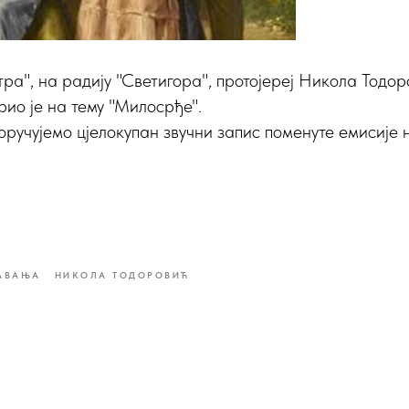
утра", на радију "Светигора", протојереј Никола Тодо
рио је на тему "Милосрђе".
ручујемо цјелокупан звучни запис поменуте емисије 
АВАЊА
НИКОЛА ТОДОРОВИЋ