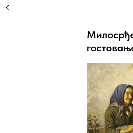
Милосрђе
гостовањ