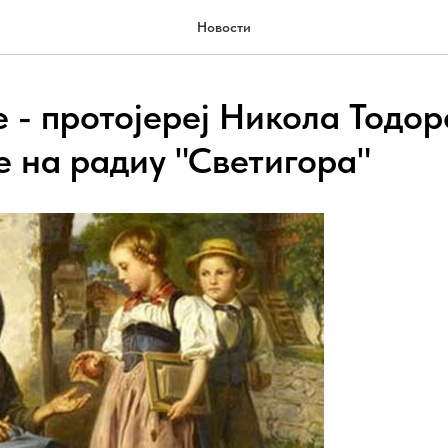
Новости
 - протојереј Никола Тодор
е на радиу "Светигора"