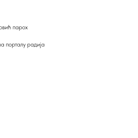
ровић парох
на порталу радија