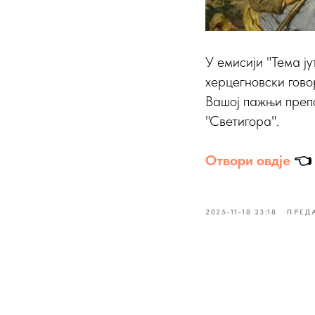
У емисији "Тема ј
херцегновски гово
Вашој пажњи препо
"Светигора".
Отвори овдје
👈
2025-11-18 23:18
ПРЕД