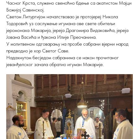
Часног Крста, служено свеноћно бдење са акатистом Мајци
Божијој Савинској.
Светом Литургијом началствовао је протојереј Никола
Тодоровић уз саслужење игумана ове свете обитељи
јеромонаха Макарија, јереја Драгомира Видаковића, јереја
Јована Васића и ђакона Илије Преочанина.
У молитвеном одговарању на прозбе сабрани вјерни народ
предводио је хор Светог Саве.
Надахнутом бесједом сабранима се након прочитаног
јеванђелског зачала обратио игуман Макарије.