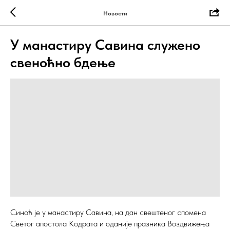
Новости
У манастиру Савина служено
свеноћно бдење
Синоћ је у манастиру Савина, на дан свештеног спомена
Светог апостола Кодрата и оданије празника Воздвижења