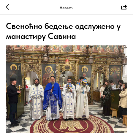
Новости
Свеноћно бедење одслужено у
манастиру Савина