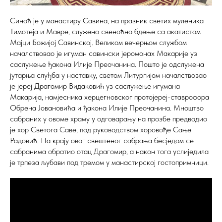
Синоћ је у манастиру Савина, на празник светих муленика
Тимотеја и Мавре, служено свеноћно бдење са акатистом
Мајци Божијој Савинској. Великом вечерњом службом
началствовао је игуман савински јеромонах Макарије уз
саслужење ђакона Илије Преочанина. Пошто је одслужена
јутарња слуђба у наставку, светом Литургијом началствовао
је јереј Драгомир Видаковић уз саслужење игумана
Макарија, намјесника херцегновског протојереј-ставрофора
Обрена Јовановића и ђакона Илије Преочанина. Мноштво
сабраних у овоме храму у одговарању на прозбе предводио
је хор Светога Саве, под руководством хоровође Сање
Радовић. На крају овог свештеног сабрања бесједом се
сабранима обратио отац Драгомир, а након тога услиједила
је трпеза љубави под тремом у манастирској гостопримници.