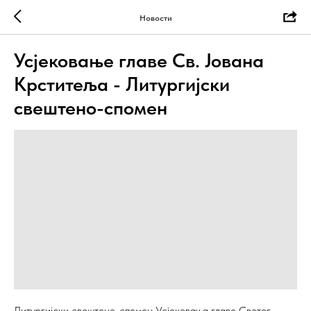
Новости
Усјековање главе Св. Јована
Крститеља - Литургијски
свештено-спомен
Литургијски свештено-спомен Усјековања главе Светог