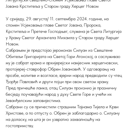
Јована Крститеља у Старом граду Херцег Новом
У сриједу, 29. августа/ 11. септембра 2024. године, на
спомен Усјековања главе Светог Јована, Пророка,
Крститеља и Претече Господњег, служена је Света Литургија
у Храму Светог Архангела Михаила у Старом граду Херцег
Новом.
Сабрањем је предстојао јеромонах Силуан из Свештене
Обитељи Григоријата на Светој Гори Атонској, а саслуживао
му је сабрат храма и архијерејски намјесник херцегновски,
протојереј-ставрофор Обрен Јовановић. У одговарању на
прозбе, молитве и возгласе, вјерни народ предводили су чтец
Ђорђе Павловић и други појци при овом светом храму.
Пред причешће лаика, отац Силуан произнио је празничну
бесједу поучавајући народ у духу Свете Горе и учећи их
Јеванђелским заповијестима.
Сабрани су се причестили страшним Тајнама Тијела и Крви
Христове, а по отпусту о. Обрен је заблагодарио о. Силуану
на доласку, на шта је он узвратио захвалношћу на
гостопримству.