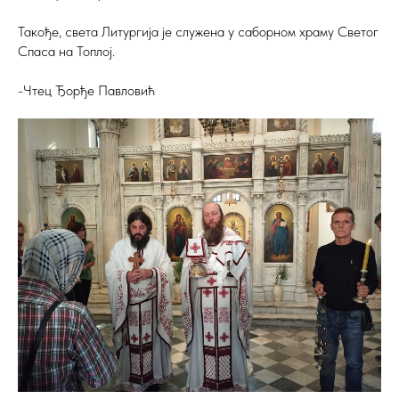
Такође, света Литургија је служена у саборном храму Светог
Спаса на Топлој.
-Чтец Ђорђе Павловић