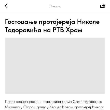
Новости
Гостовање протојереја Николе
Тодоровића на РТВ Храм
Парох херцегновски и старјешина храма Светог Архангела
Михаила у Старом граду у Херцег Новом, протојереј Никола