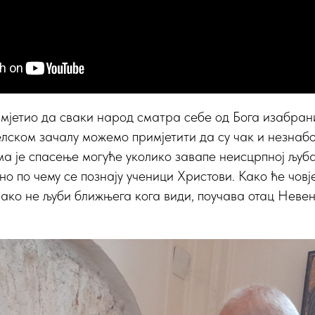
мјетио да сваки народ сматра себе од Бога изабран
елском зачалу можемо примјетити да су чак и незна
има је спасење могуће уколико завапе неисцрпној љуб
но по чему се познају ученици Христови. Како ће чов
, ако не љуби ближњега кога види, поучава отац Неве