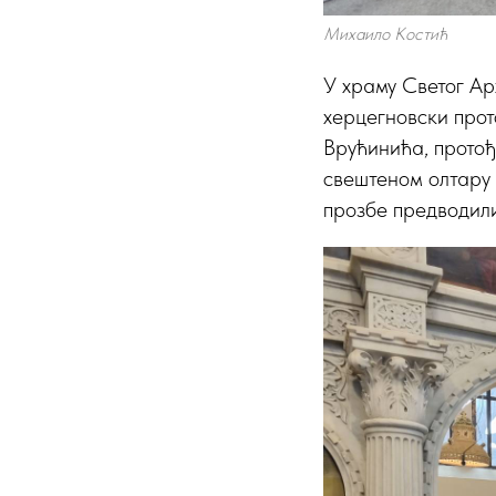
Михаило Костић
У храму Светог Ар
херцегновски про
Врућинића, протођ
свештеном олтару 
прозбе предводили