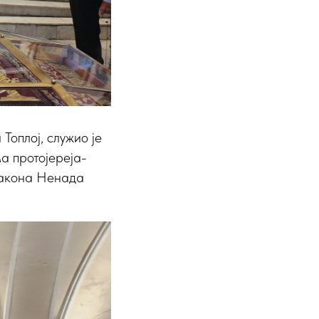
Топлој, служио је
а протојереја-
ђакона Ненада