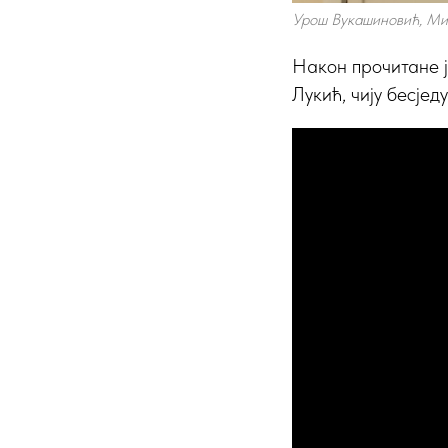
Урош Вукашиновић, Ми
Након прочитане 
Лукић, чију бесјед