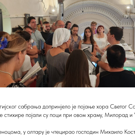
ијског сабрања допринјело је појање хора Светог С
 стихире појали су поци при овом храму, Милорад и
оцома, у олтару је чтецирао господин Михаило Кост