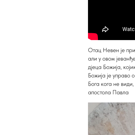
Отац Невен је при
али у овом јеванђ
дјеца Божија, кој
Божија је управо о
Бога кога не види
апостола Павла