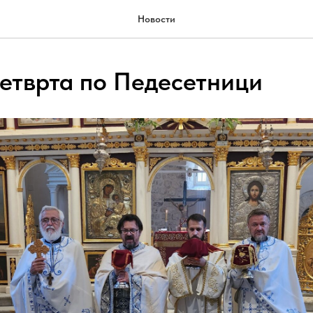
Новости
етврта по Педесетници