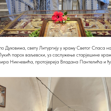
о Духовима, свету Литургију у храму Светог Спаса на 
Лукић парох ваљевски, уз саслужење старјешине храм
ира Никчевића, протојереја Владана Пантелића и 