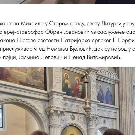
хангела Михаила у Старом граду, свету Литургију слу
тојереј-ставрофор Обрен Јовановић уз саслужење оц
акона Његове светости Патријарха српског Г. Порфи
прислуживао чтец Немања Бјеловић, док су народ у 
 појци, Јасмина Леповић и Ненад Витомировић.