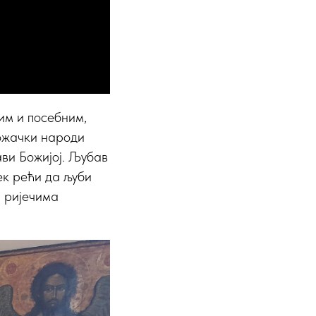
им и посебним,
божачки народи
ави Божијој. Љубав
јек рећи да љуби
н ријечима