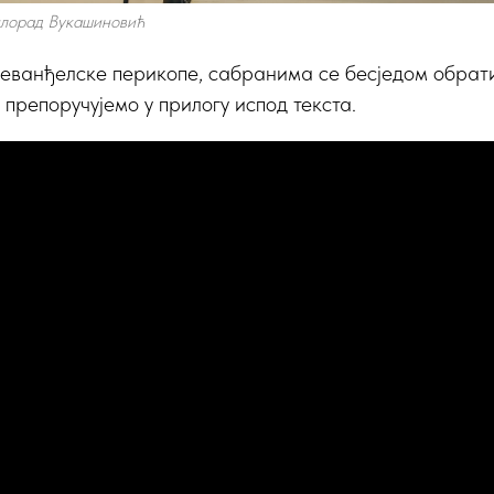
лорад Вукашиновић
јеванђелске перикопе, сабранима се бесједом обрат
у препоручујемо у прилогу испод текста.