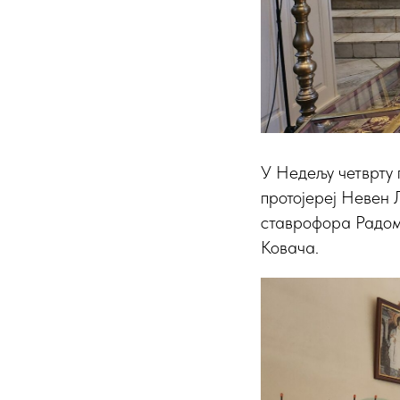
У Недељу четврту п
протојереј Невен 
ставрофора Радом
Ковача.