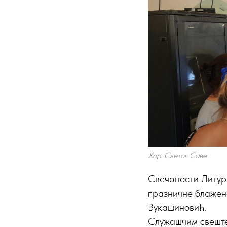
Хор. Светог Саве
Свечаности Литург
празничне блажене
Вукашиновић.
Служашчим свештен