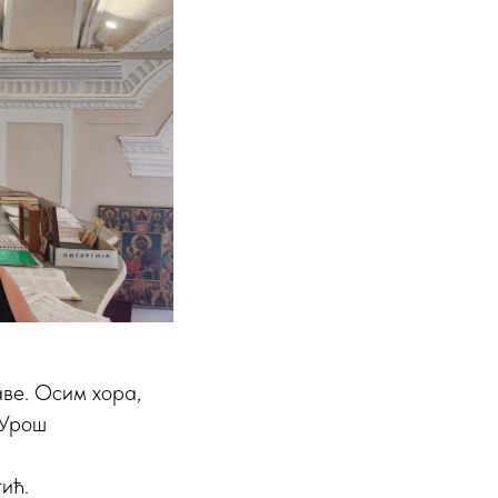
аве. Осим хора,
 Урош
ић.