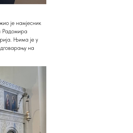
жио је намјесник
а Радомира
рија. Њима је у
одговарању на