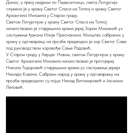
Данас, у првој недјељи по Педесетници, света Литургија
служена је у храму Светог Спаса на Топлој и храму Светог
Архангела Михаила у Старом граду.
Светом Литургијом у храму Светог Спаса на Топлој
начелствовао је старјешина храма јереј Зоран Миљанић уз
саслужење ђакона Илије Преочанина. Мноштво сабраних у
храму у одговарању на прозбе предводио је хор Светог Саве
под руководством хоровође Сање Радовић.
У Старом граду у Херцег Новом, светом Литургијом у храму
Светог Архангела Михаила началствовао је протојереј
Никола Тодоровић старјешина храма уз саслужење јереја
Ненада Ковача. Сабрани народ у храму у одговарању на
прозбе предводили су појци Ненад Витомировић и Јасмина
Леповић.