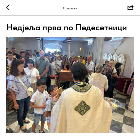
Новости
Недјеља прва по Педесетници