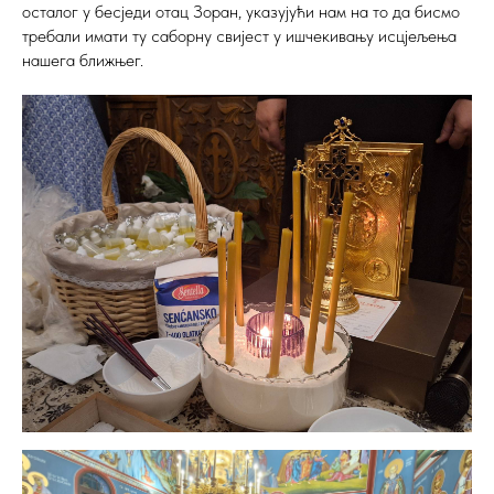
осталог у бесједи отац Зоран, указујући нам на то да бисмо
требали имати ту саборну свијест у ишчекивању исцјељења
нашега ближњег.