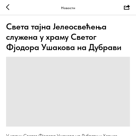
Новости
Света тајна Јелеосвећења
служена у храму Светог
Фјодора Ушакова на Дубрави
У храму Светог Фјодора Ушакова на Дубрави у Херцег