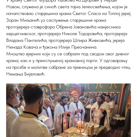
Новом, служена је синоћ света тајна Јелеосвећења, којом је
началствовао старјешина храма Светог Спаса на Топлој јереј
Зоран Миљанић уз саслужење старјешине храма
протојереја-ставрофора Обрена Јовановића намјесника
херцегнивског, протојереја Николе Тодоровића, протојереја
Владана Пантелића, протојереја Шпира Живковића, јереја
Ненада Ковача и ђакона Илије Преочанина.
Мноштво вјерних који су се сабрали под сводом овог дивног
храма, као и у преиспуњеној храмовној порти. У одговарању
на прозбе и молитве сабране за пјевницом је предводио чтец
Немања Бијеловић.