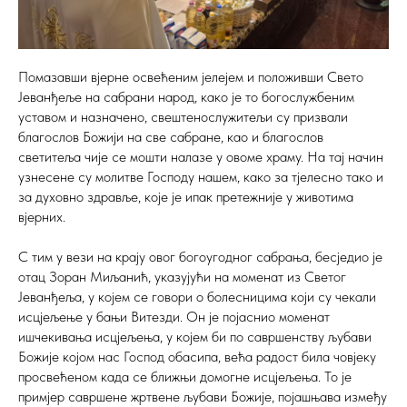
Помазавши вјерне освећеним јелејем и положивши Свето
Јеванђеље на сабрани народ, како је то богослужбеним
уставом и назначено, свештенослужитељи су призвали
благослов Божији на све сабране, као и благослов
светитеља чије се мошти налазе у овоме храму. На тај начин
узнесене су молитве Господу нашем, како за тјелесно тако и
за духовно здравље, које је ипак претежније у животима
вјерних.
С тим у вези на крају овог богоугодног сабрања, бесједио је
отац Зоран Миљанић, указујући на моменат из Светог
Јеванђеља, у којем се говори о болесницима који су чекали
исцјељење у бањи Витезди. Он је појаснио моменат
ишчекивања исцјељења, у којем би по савршенству љубави
Божије којом нас Господ обасипа, већа радост била човјеку
просвећеном када се ближњи домогне исцјељења. То је
примјер савршене жртвене љубави Божије, појашњава између