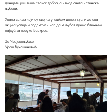
донијети још више сваког добра, а изнад свега истинске
љубави.
Хвала свима који су својим учешћем допринијели да ова
акција успије и подсјетили нас да је љубав према ближњем
најдубља порука Васкрса.
За Човјекољубље
Урош Вукашиновић