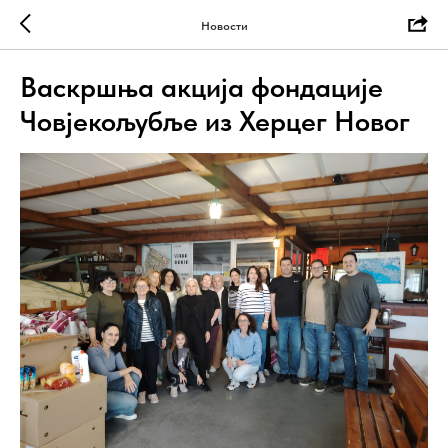
Новости
Васкршња акција фондације
Човјекољубље из Херцег Новог