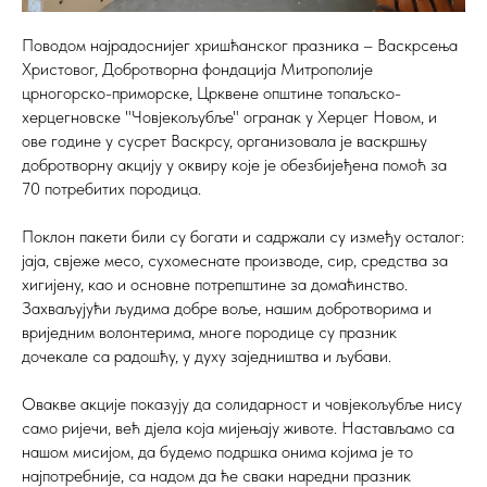
Поводом најрадоснијег хришћанског празника – Васкрсења
Христовог, Добротворна фондација Митрополије
црногорско-приморске, Црквене општине топаљско-
херцегновске "Човјекољубље" огранак у Херцег Новом, и
ове године у сусрет Васкрсу, организовала је васкршњу
добротворну акцију у оквиру које је обезбијеђена помоћ за
70 потребитих породица.
Поклон пакети били су богати и садржали су између осталог:
јаја, свјеже месо, сухомеснате производе, сир, средства за
хигијену, као и основне потрепштине за домаћинство.
Захваљујући људима добре воље, нашим добротворима и
вриједним волонтерима, многе породице су празник
дочекале са радошћу, у духу заједништва и љубави.
Овакве акције показују да солидарност и човјекољубље нису
само ријечи, већ дјела која мијењају животе. Настављамо са
нашом мисијом, да будемо подршка онима којима је то
најпотребније, са надом да ће сваки наредни празник