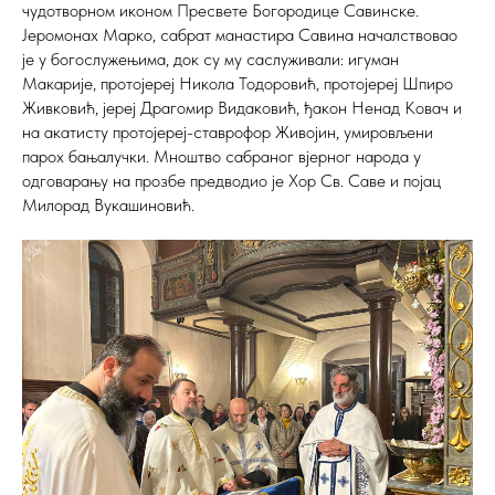
чудотворном иконом Пресвете Богородице Савинске.
Јеромонах Марко, сабрат манастира Савина началствовао
је у богослужењима, док су му саслуживали: игуман
Макарије, протојереј Никола Тодоровић, протојереј Шпиро
Живковић, јереј Драгомир Видаковић, ђакон Ненад Ковач и
на акатисту протојереј-ставрофор Живојин, умировљени
парох бањалучки. Мноштво сабраног вјерног народа у
одговарању на прозбе предводио је Хор Св. Саве и појац
Милорад Вукашиновић.