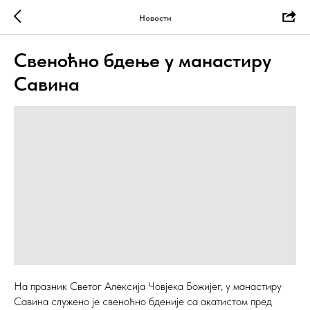
Новости
Свеноћно бдење у манастиру
Савина
На празник Светог Алексија Човјека Божијег, у манастиру
Савина служено је свеноћно бденије са акатистом пред