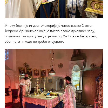
У току бденија игуман Макарије је читао писмо Светог
Јефрема Аризонског, које је писао своме духовном чеду,
поучивши све присутне, да је милосрђе Божије бескрајно,
због чега никада не треба очајавати.