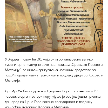
У Херцег Новом ће 30. маја бити организовано велико
хуманитарно-културно вече под називом „Срцем за Косово и
Метохију“, са циљем прикупљања новчаних средстава за
помоћ породилишту у Грачаници и подршку дјеци са Косова и
Метохије.
Догађај ће бити одржан у Дворани Парк са почетком у 19
часова, а организатори поручују да је ово још једна прилика
да народ из Црне Горе покаже солидарност и подршку
најмлађим чуварима Косова и Метохије.