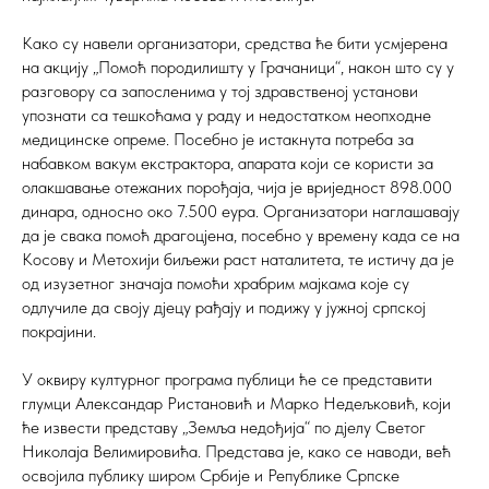
Како су навели организатори, средства ће бити усмјерена
на акцију „Помоћ породилишту у Грачаници“, након што су у
разговору са запосленима у тој здравственој установи
упознати са тешкоћама у раду и недостатком неопходне
медицинске опреме. Посебно је истакнута потреба за
набавком вакум екстрактора, апарата који се користи за
олакшавање отежаних порођаја, чија је вриједност 898.000
динара, односно око 7.500 еура. Организатори наглашавају
да је свака помоћ драгоцјена, посебно у времену када се на
Косову и Метохији биљежи раст наталитета, те истичу да је
од изузетног значаја помоћи храбрим мајкама које су
одлучиле да своју дјецу рађају и подижу у јужној српској
покрајини.
У оквиру културног програма публици ће се представити
глумци Александар Ристановић и Марко Недељковић, који
ће извести представу „Земља недођија“ по дјелу Светог
Николаја Велимировића. Представа је, како се наводи, већ
освојила публику широм Србије и Републике Српске