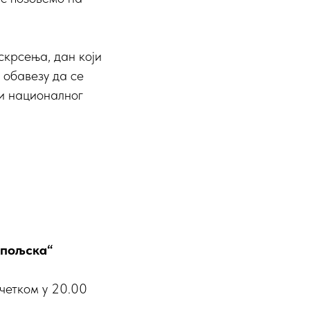
скрсења, дан који
 обавезу да се
 и националног
опољска“
очетком у 20.00