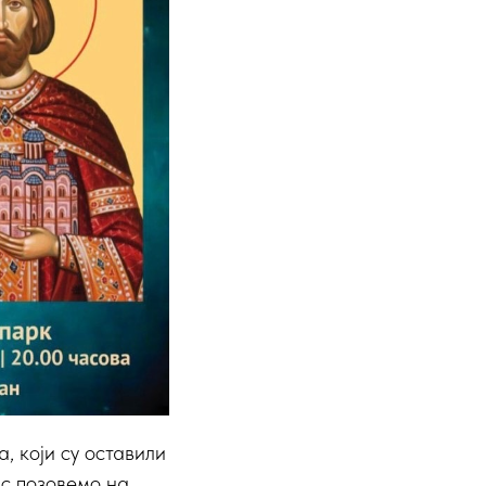
 који су оставили
ас позовемо на