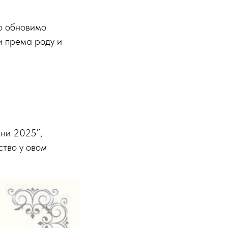
но обновимо
и према роду и
ни 2025”,
тво у овом