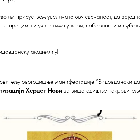
војим присуством увеличате ову свечаност, да зајед
се прецима и учврстимо у вери, саборности и љубав
идовданску академију!
овитељу овогодишње манифестације “Видовдански да
анизацији Херцег Нови
за вишегодишње покровитељс