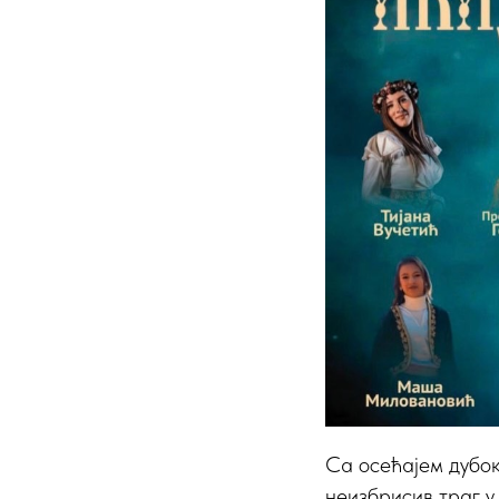
Са осећајем дубок
неизбрисив траг у