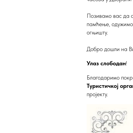
Позивамо вас да с
памћење, одужимо 
огњишту.
Добро дошли на В
Улаз слободан
!
Благодаримо покр
Туристичкој орг
пројекту.