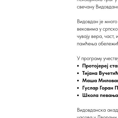
свечану Видовданс
Видовдан је много
вековима у српско
чувају вера, част,
памћења обележиће
У програму учеству
Протојереј ст
Тијана Вучети
Маша Милова
Гуслар Горан 
Школа певања
Видовданска акаде
часова у Дворани