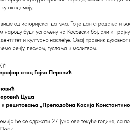
ку академију.
 више од историјског датума. То је дан страдања и ва
м народу буди успомену на Косовски бој, али и трајну
 идентитет и културно наслеђе. Овај празник духовног
мо речју, песмом, гуслама и молитвом.
ју:
аврофор отац Гојко Перовић
ћ
новић
Перовић Цуца
 и рецитовања „Преподобна Касија Константин
мија ће се одржати 27. јуна ове текуће године, са п
 Парк.