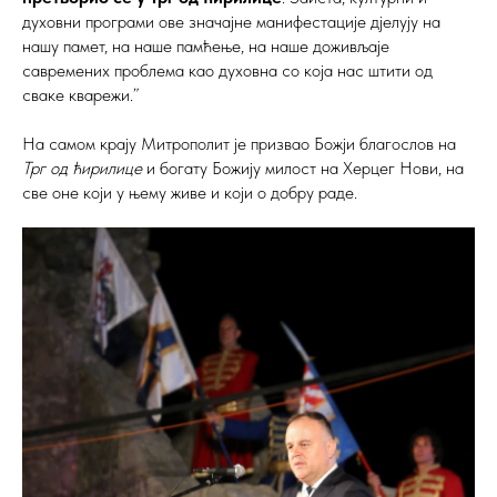
духовни програми ове значајне манифестације дјелују на
нашу памет, на наше памћење, на наше доживљаје
савремених проблема као духовна со која нас штити од
сваке кварежи.”
На самом крају Митрополит је призвао Божји благослов на
Трг од ћирилице
и богату Божију милост на Херцег Нови, на
све оне који у њему живе и који о добру раде.