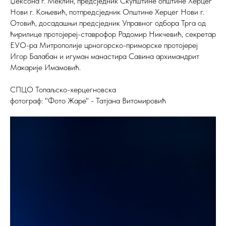
Џексона г. Меклин, предсједник Скупштине општине Херцег
Нови г. Коњевић, потпредсједник Општине Херцег Нови г.
Отовић, досадашњи предсједник Управног одбора Трга од
ћирилице протојереј-ставрофор Радомир Никчевић, секретар
ЕУО-ра Митрополије црногорско-приморске протојереј
Игор Балабан и игуман манастира Савина архимандрит
Макарије Имамовић.
СПЦО Топаљско-херцегновска
фотограф: "Фото Жаре" - Татјана Витомировић