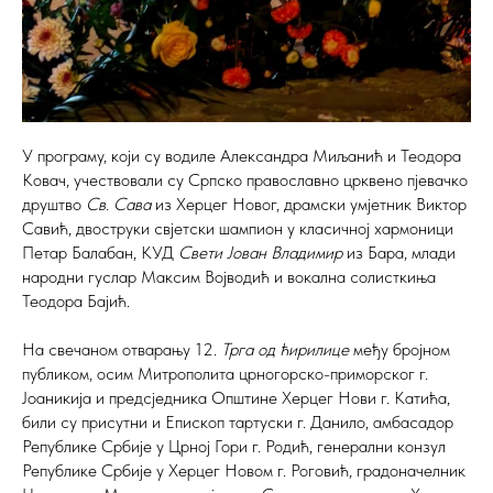
У програму, који су водиле Александра Миљанић и Теодора
Ковач, учествовали су Српско православно црквено пјевачко
друштво
Св. Сава
из Херцег Новог, драмски умјетник Виктор
Савић, двоструки свјетски шампион у класичној хармоници
Петар Балабан, КУД
Свети Јован Владимир
из Бара, млади
народни гуслар Максим Војводић и вокална солисткиња
Теодора Бајић.
На свечаном отварању 12.
Трга од ћирилице
међу бројном
публиком, осим Митрополита црногорско-приморског г.
Јоаникија и предсједника Општине Херцег Нови г. Катића,
били су присутни и Епископ тартуски г. Данило, амбасадор
Републике Србије у Црној Гори г. Родић, генерални конзул
Републике Србије у Херцег Новом г. Роговић, градоначелник