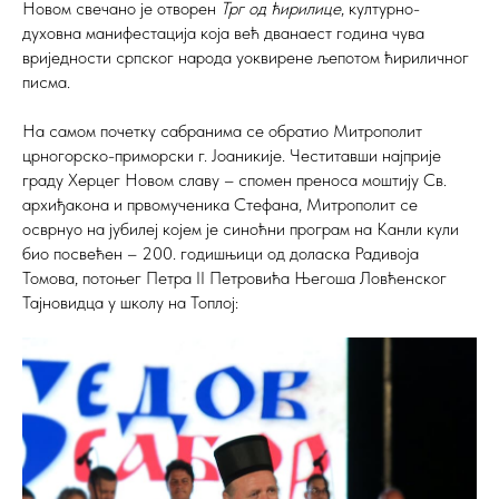
Новом свечано је отворен
Трг од ћирилице
, културно-
духовна манифестација која већ дванаест година чува
вриједности српског народа уоквирене љепотом ћириличног
писма.
На самом почетку сабранима се обратио Митрополит
црногорско-приморски г. Јоаникије. Честитавши најприје
граду Херцег Новом славу – спомен преноса моштију Св.
архиђакона и првомученика Стефана, Митрополит се
осврнуо на јубилеј којем је синоћни програм на Канли кули
био посвећен – 200. годишњици од доласка Радивоја
Томова, потоњег Петра II Петровића Његоша Ловћенског
Тајновидца у школу на Топлој: