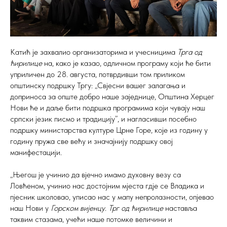
Катић је захвалио организаторима и учесницима
Трга од
ћирилице
на, како је казао, одличном програму који ће бити
уприличен до 28. августа, потврдивши том приликом
општинску подршку Тргу: „Свјесни вашег залагања и
доприноса за опште добро наше заједнице, Општина Херцег
Нови ће и даље бити подршка програмима који чувају наш
српски језик писмо и традицију”, и нагласивши посебно
подршку министарства културе Црне Горе, које из годину у
годину пружа све већу и значајнију подршку овој
манифестацији.
„Његош је учинио да вјечно имамо духовну везу са
Ловћеном, учинио нас достојним мјеста гдје се Владика и
пјесник школовао, уписао нас у мапу непролазности, опјевао
наш Нови у
Горском вијенцу
.
Трг од ћирилице
наставља
таквим стазама, учећи наше потомке величини и