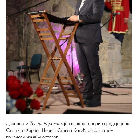
Дванаести
Трг од ћирилице
је свечано отворио предсједник
Општине Херцег Нови г. Стеван Катић, рекавши том
приликом између осталог: