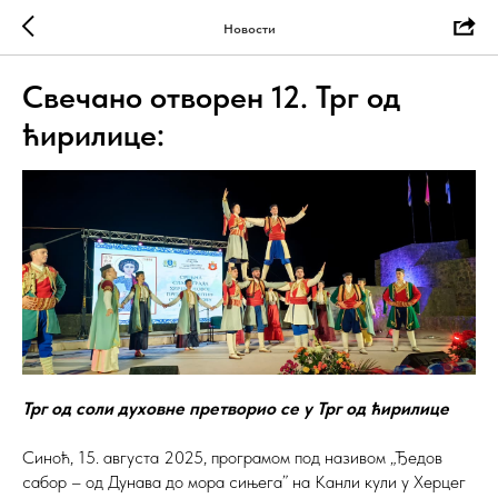
Новости
Свечано отворен 12. Трг од
ћирилице:
Трг од соли духовне претворио се у Трг од ћирилице
Синоћ, 15. августа 2025, програмом под називом „Ђедов
сабор – од Дунава до мора сињега” на Канли кули у Херцег