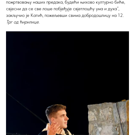
пожртвовању наших предака, будећи њихово културно биће,
свјесни да се све лоше побјеђује свјетлошћу ума и духа”,
закључио је Катић, пожељевши свима добродошлицу на 12.
Трг од ћирилице
.