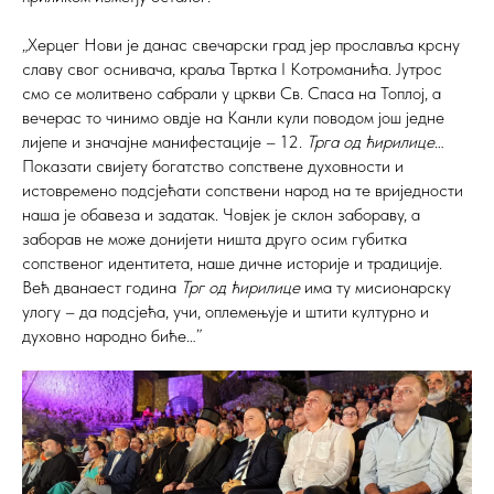
„Херцег Нови је данас свечарски град јер прославља крсну
славу свог оснивача, краља Твртка I Котроманића. Јутрос
смо се молитвено сабрали у цркви Св. Спаса на Топлој, а
вечерас то чинимо овдје на Канли кули поводом још једне
лијепе и значајне манифестације – 12.
Трга од ћирилице
…
Показати свијету богатство сопствене духовности и
истовремено подсјећати сопствени народ на те вриједности
наша је обавеза и задатак. Човјек је склон забораву, а
заборав не може донијети ништа друго осим губитка
сопственог идентитета, наше дичне историје и традиције.
Већ дванаест година
Трг од ћирилице
има ту мисионарску
улогу – да подсјећа, учи, оплемењује и штити културно и
духовно народно биће…”