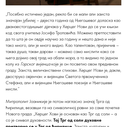
„Посебно истичемо један, рекло би се мали али заиста
значајан јубилеј – двјеста година од Његошевог доласка као
дванаестогодишњег дјечака у Херцег Нови да се учи књизи
код свога учитеља Јосифа Троповића. Можемо претпоставити
да то шта је он овдје научио за годину и нешто дана и није
тако много, али је много видио. Као талентован, пријемчив –
таква душа, такви дарови – можемо само мислити како се
њега дојмио овај град на обали мора, а то видимо по једном
колу из
Горског вијенца
које је он посветио овом предивном
граду. Заиста, величанствени стихови. Херцег Нови је, дакле,
двоструко овјенчан: и вијенцем Светога првомученика
Стефана, али и вијенцем Његошеве поезије и Његошеве
мисли.”
Митрополит Јоаникије је потом нагласио значај Трга од
ћирилице, везавши га на символичној равни за саме почетке
Новога града: „Херцег Хови је основан као Трг од соли – а
со је символ духовности.
Тај Трг од соли духовне
претворио се у Трг од ћирилице
. Заиста, културни и