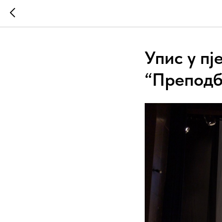
Упис у пј
“Преподб