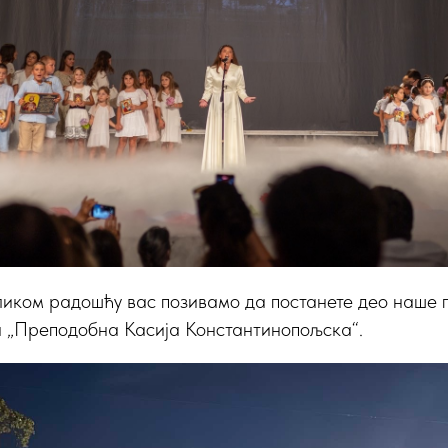
ликом радошћу вас позивамо да постанете део наше п
 „Преподобна Касија Константинопољска“.