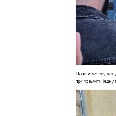
Позивамо сву децу 
припремити једну 