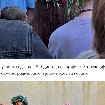
узраста од 5 до 18 година да се пријаве. За аудициј
песму за рецитовање и једну песму за певање.