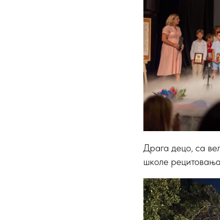
Драга децо, са ве
школе рецитовања