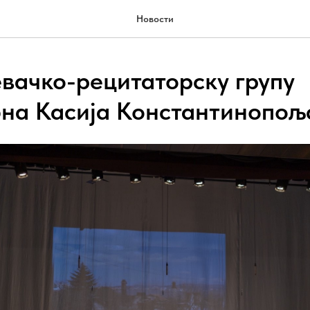
Новости
евачко-рецитаторску групу
на Касија Константинопољ