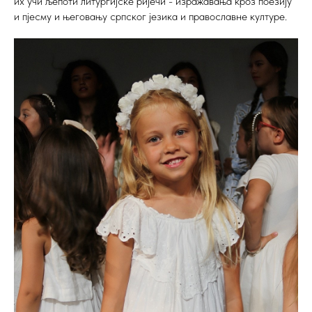
их учи љепоти литургијске ријечи - изражавања кроз поезију
и пјесму и његовању српског језика и православне културе.