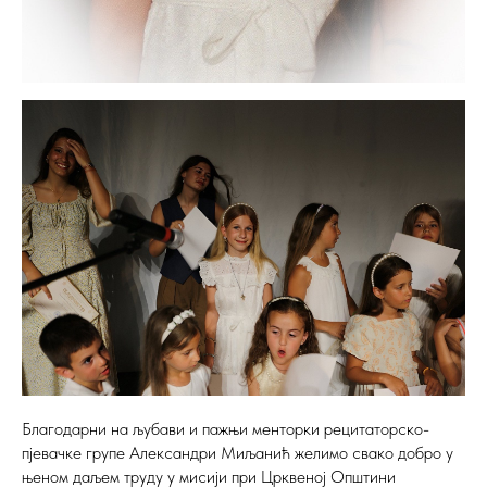
Благодарни на љубави и пажњи менторки рецитаторско-
пјевачке групе Александри Миљанић желимо свако добро у
њеном даљем труду у мисији при Црквеној Општини