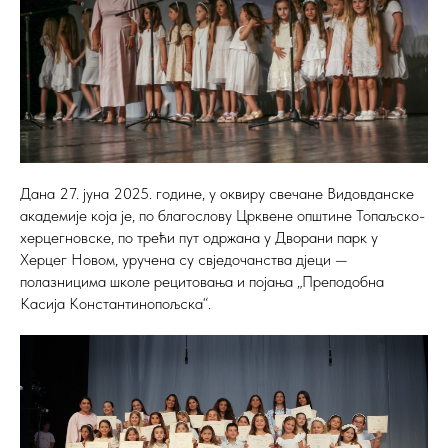
Дана 27. јуна 2025. године, у оквиру свечане Видовданске
академије која је, по благослову Црквене општине Топаљско-
херцегновске, по трећи пут одржана у Дворани парк у
Херцег Новом, уручена су свједочанства дјеци —
полазницима школе рецитовања и појања „Преподобна
Касија Константинопољска“.