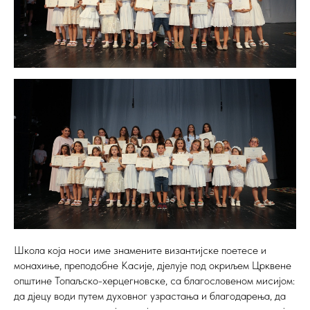
Школа која носи име знамените византијске поетесе и
монахиње, преподобне Касије, дјелује под окриљем Црквене
општине Топаљско-херцегновске, са благословеном мисијом:
да дјецу води путем духовног узрастања и благодарења, да