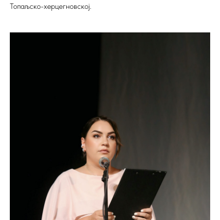
Топаљско-херцегновској.