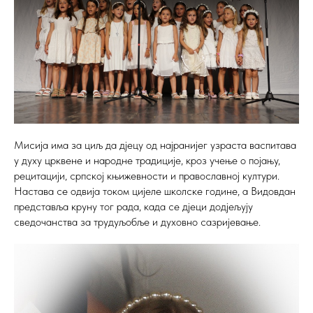
Мисија има за циљ да дјецу од најранијег узраста васпитава
у духу црквене и народне традиције, кроз учење о појању,
рецитацији, српској књижевности и православној култури.
Настава се одвија током цијеле школске године, а Видовдан
представља круну тог рада, када се дјеци додјељују
сведочанства за трудуљобље и духовно сазријевање.