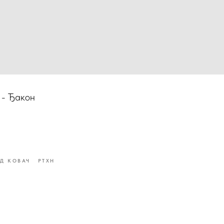
 - Ђакон
Д КОВАЧ
РТХН