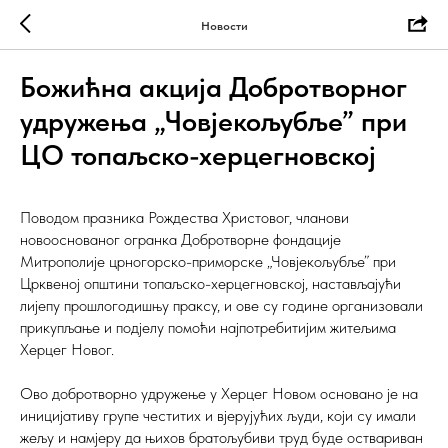
Новости
Божићна акција Добротворног
удружења „Човјекољубље” при
ЦО топаљско-херцегновској
Поводом празника Рождества Христовог, чланови
новооснованог огранка Добротворне фондације
Митрополије црногорско-приморске „Човјекољубље” при
Црквеној општини топаљско-херцегновској, настављајући
лијепу прошлогодишњу праксу, и ове су године организовали
прикупљање и подјелу помоћи најпотребитијим житељима
Херцег Новог.
Ово добротворно удружење у Херцег Новом основано је на
иницијативу групе честитих и вјерујућих људи, који су имали
жељу и намјеру да њихов братољубиви труд буде оствариван