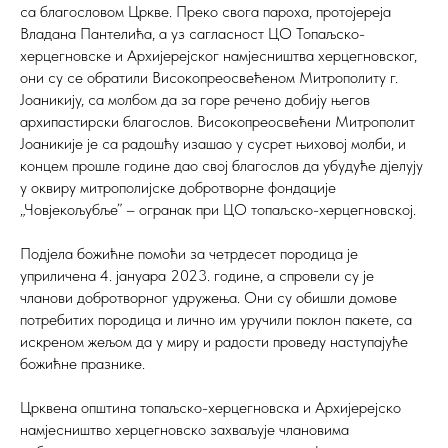
са благословом Цркве. Преко свога пароха, протојереја
Владана Пантелића, а уз сагласност ЦО Топаљско-
херцегновске и Архијерејског намјесништва херцегновског,
они су се обратили Високопреосвећеном Митрополиту г.
Јоаникију, са молбом да за горе речено добију његов
архипастирски благослов. Високопреосвећени Митрополит
Јоаникије је са радошћу изашао у сусрет њиховој молби, и
концем прошле године дао свој благослов да убудуће дјелују
у оквиру митрополијске добротворне фондације
„Човјекољубље” – огранак при ЦО топаљско-херцегновској.
Подјела божићне помоћи за четрдесет породица је
уприличена 4. јануара 2023. године, а спровели су је
чланови добротворног удружења. Они су обишли домове
потребитих породица и лично им уручили поклон пакете, са
искреном жељом да у миру и радости проведу наступајуће
божићне празнике.
Црквена општина топаљско-херцегновска и Архијерејско
намјесништво херцегновско захваљује члановима