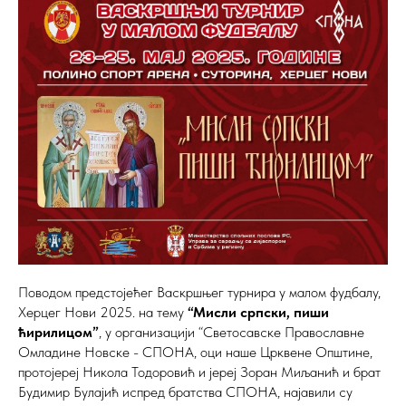
Поводом предстојећег Васкршњег турнира у малом фудбалу,
Херцег Нови 2025. на тему
“Мисли српски, пиши
ћирилицом”
, у организацији “Светосавске Православне
Омладине Новске - СПОНА, оци наше Црквене Општине,
протојереј Никола Тодоровић и јереј Зоран Миљанић и брат
Будимир Булајић испред братства СПОНА, најавили су