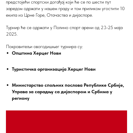
предстојећи спортски догађај који ће се по шести пут
заредом одржати у нашем граду и том приликом угостити 10
екипа из Црне Горе, Отачаства и дијаспоре.
Турнир ће се одржати у Полино спорт арени од 23-25 маја
2025.
Покровитељи овогодишњег турнира су:
Општина Херцег Нови
Туристичка организација Херцег Нови
Министарство спољних послова Републике Србије,
Управа за сарадњу са дијаспором и Србима у
региону