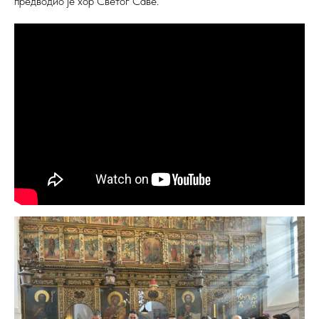
предводио је хор Светог Саве.