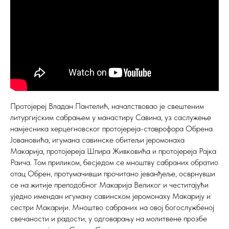
Протојереј Владан Пантелић, началствовао је свештеним
литургијским сабрањем у манастиру Савина, уз саслужење
намјесника херцегновског протојереја-ставрофора Обрена
Јовановића, игумана савинске обитељи јеромонаха
Макарија, протојереја Шпира Живковића и протојереја Рајка
Раича. Том приликом, бесједом се мноштву сабраних обратио
отац Обрен, протумачивши прочитано јеванђеље, осврнувши
се на житије преподобног Макарија Великог и честитајући
уједно имендан игуману савинском јеромонаху Макарију и
сестри Макарији. Мноштво сабраних на овој богослужбеној
свечаности и радости, у одговарању на молитвене прозбе