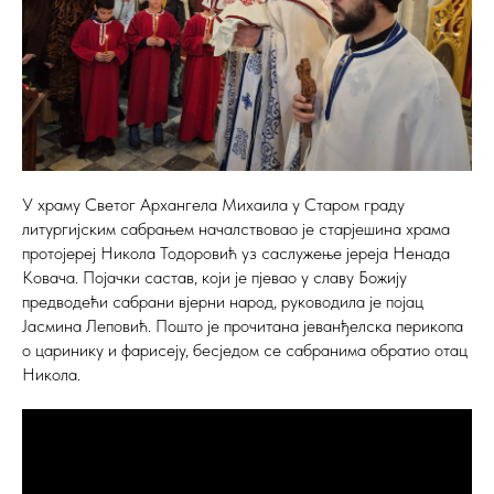
У храму Светог Архангела Михаила у Старом граду
литургијским сабрањем началствовао је старјешина храма
протојереј Никола Тодоровић уз саслужење јереја Ненада
Ковача. Појачки састав, који је пјевао у славу Божију
предводећи сабрани вјерни народ, руководила је појац
Јасмина Леповић. Пошто је прочитана јеванђелска перикопа
о царинику и фарисеју, бесједом се сабранима обратио отац
Никола.