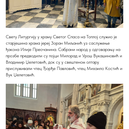
Свету Литургију у храму Светог Спаса на Топлој служио је
старјешина храма јереј Зоран Миљанић уз саслужење
ђакона Илије Преочанина. Сабрани народ у одговарању на
прозбе предводили су појци Милорад и Урош Вукашиновић и
Владимир Џелетовић, док су у свештеном олтару
прислуживали чтец Ђорђе Павловић, чтец Михаило Костић и
Вук Џелетовић.