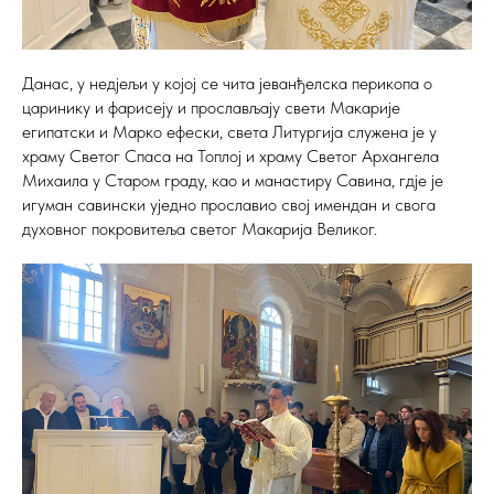
Данас, у недјељи у којој се чита јеванђелска перикопа о
царинику и фарисеју и прослављају свети Макарије
египатски и Марко ефески, света Литургија служена је у
храму Светог Спаса на Топлој и храму Светог Архангела
Михаила у Старом граду, као и манастиру Савина, гдје је
игуман савински уједно прославио свој имендан и свога
духовног покровитеља светог Макарија Великог.