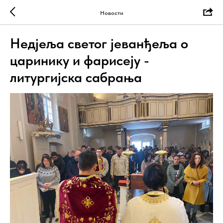
Новости
Недјеља светог јеванђеља о
царинику и фарисеју -
литургијска сабрања