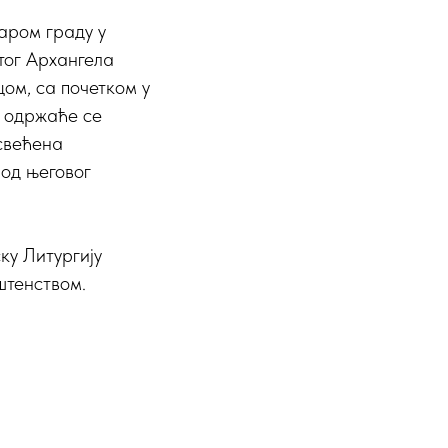
аром граду у
тог Архангела
ом, са почетком у
а одржаће се
освећена
од његовог
ку Литургију
штенством.