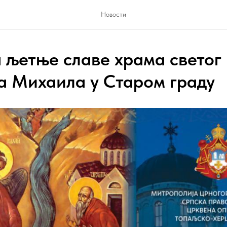
Новости
 љетње славе храма светог
а Михаила у Старом граду