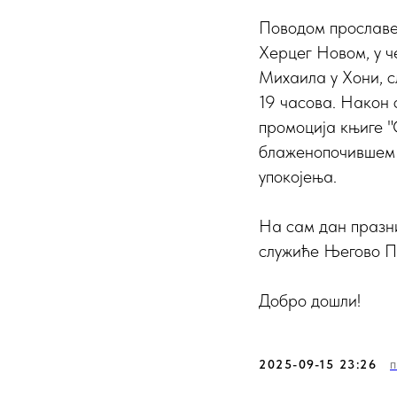
Поводом прославе
Херцег Новом, у ч
Михаила у Хони, с
19 часова. Након 
промоција књиге "
блаженопочившем 
упокојења.
На сам дан празник
служиће Његово Пр
Добро дошли!
2025-09-15 23:26