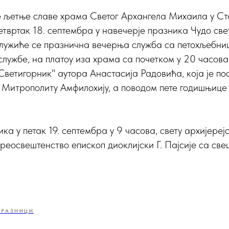
 љетње славе храма Светог Архангела Михаила у Ст
етвртак 18. септембра у навечерје празника Чудо све
лужиће се празнична вечерња служба са петохљебниц
службе, на платоу иза храма са почетком у 20 часов
Светигорник" аутора Анастасија Радовића, која је п
Митрополиту Амфилохију, а поводом пете годишњице 
а у петак 19. септембра у 9 часова, свету архијерејс
еосвештенство епископ диоклијски Г. Пајсије са све
ПРАЗНИЦИ