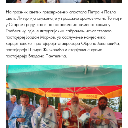
На празник светих првоврховних апостола Петра и Павла
света Литургија служена је у градским храмовима на Топлој и
у Старом граду, као и на остацима истоименог храма у
Требесину, гдје је литургијским сабрањем началствовао
протојереј Јордан Марков, уз саслужење намјесника
херцегновског протојереја-ставрофора Обрена Јовановића,
протојереја Шпира Живковића и старјешине храма
протојереја Владана Пантелића.