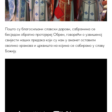
Пошто су благосиљани славски дарови, сабранима се
бесједом обратио протојереј Обрен, говорећи о узвишеној
свијести наших предака који су нам у аманет оставили
оволико храмова и црквишта на којима се сабирамо у славу
Божију.