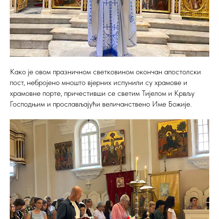
Како је овом празничном светковином окончан апостолски
пост, небројено мношто вјерних испунили су храмове и
храмовне порте, причестивши се светим Тијелом и Крвљу
Господњим и прослављајући величанствено Име Божије.