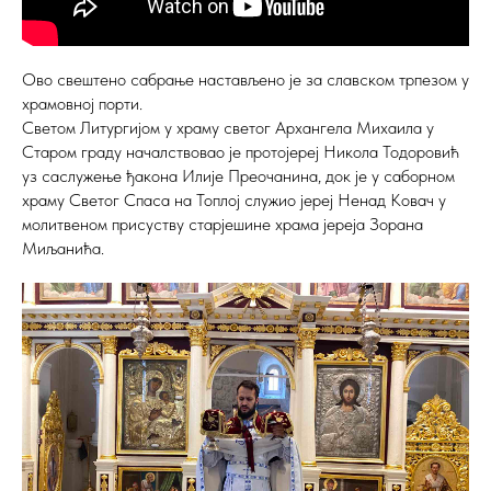
Ово свештено сабрање настављено је за славском трпезом у
храмовној порти.
Светом Литургијом у храму светог Архангела Михаила у
Старом граду началствовао је протојереј Никола Тодоровић
уз саслужење ђакона Илије Преочанина, док је у саборном
храму Светог Спаса на Топлој служио јереј Ненад Ковач у
молитвеном присуству старјешине храма јереја Зорана
Миљанића.