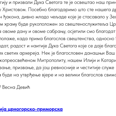
ргију и призвали Духа Светога те је освештао наш при
у Христовом. Посебно благодаримо што сте нашега д
н ђакона, дивно младо чељаде које је стасавало у Зел
вом храму буде рукоположен за свештенослужитеља Цр
 овоме дану и овоме сабрању, осјетили смо благодат 
полаже, када прима благослов свештенства, односно 
одат, радост и наитије Духа Светога које се даје бла
х светих архереја. Нек је благословен данашњи Ваш
копреосвећеном Митрополиту, нашем Илији и Катари
вање, призвање, да још ревносније и честитије служе 
 буде на утврђење вјере и на велики благослов свим
/ Весна Девић
ија црногорско-приморска