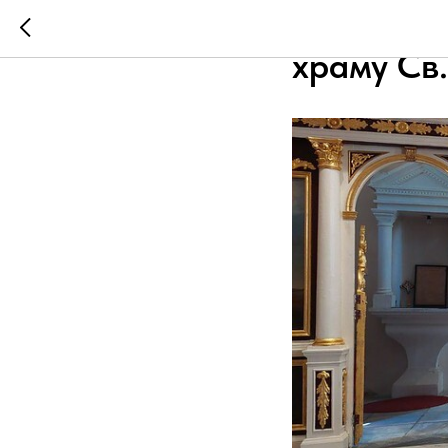
Епископ д
храму Св