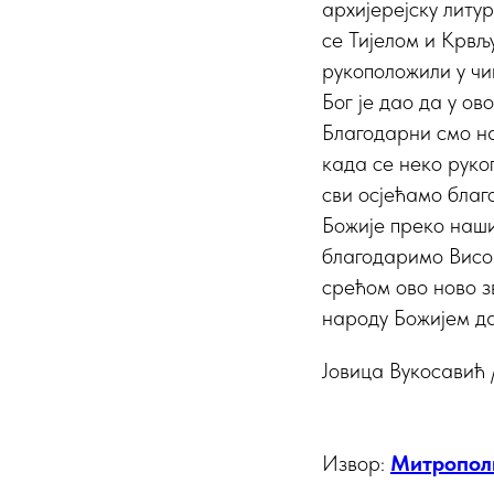
архијерејску литу
се Тијелом и Крвљ
рукоположили у чи
Бог је дао да у о
Благодарни смо на
када се неко руко
сви осјећамо благ
Божије преко наши
благодаримо Висо
срећом ово ново з
народу Божијем да
Јовица Вукосавић 
Извор:
Митропол