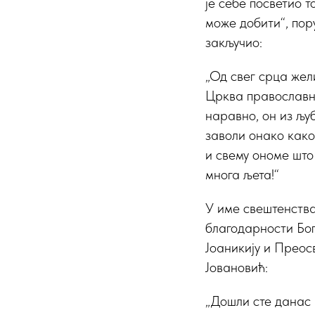
је себе посветио т
може добити“, пор
закључио:
„Од свег срца жел
Црква православна
наравно, он из љуб
заволи онако како 
и свему ономе што
многа љета!“
У име свештенства
благодарности Бо
Јоаникију и Преос
Јовановић:
„Дошли сте данас 