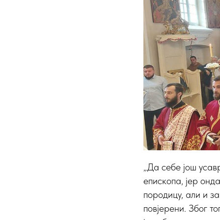
„Да себе још усав
епископа, јер онда
породицу, али и за
повјерени. Због то