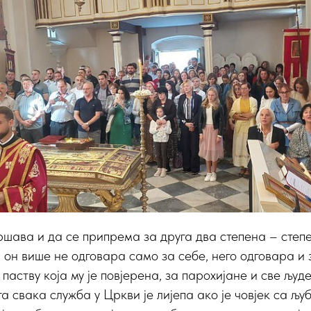
ршава и да се припрема за друга два степена – степ
 он више не одговара само за себе, него одговара и з
 паству која му је повјерена, за парохијане и све људ
га свака служба у Цркви је лијепа ако је човјек са љ