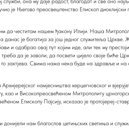
ој служби, она му даје радост, благодат и све оно нај
учио је Његово преосвештенство Епископ диоклијски г.
им да честитам нашем ђакону Илији. Наша Митропол
 данас је богатија за још једног служитеља Цркве. Же
ави и одабрао овај пут којим иде, али тек му престој
треба да је заволи, да посвети цијело своје биће Црк
 то захтјева. Свима нама нека буде на здравље и на
 Архијерејског намјесништва херцегновског и вјерује
гу, као и Високопреосвећеном Митрополиту црногорс
већеном Епископу Пајсију, исказао је протојереј-ст
и донијели нам благослов цетињских светиња и служи