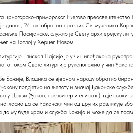
а црногорско-приморског Његово преосвештенство 
ије данас, 26. октобра, на празник Св. мученика Карп
осиљке Пасијанске, служио је Свету архијерејску литу
ег на Топлој у Херцег Новом.
литургије Епископ Пајсије је у чин ипођакона рукопро
а, а током Свете литургије рукоположио у чин ђакона
бе Божије, Владика се вјерном народу обратио бира
 ђакону подсјетио на љепоту и значај ђаконске службе
а у Цркви (ђакон, презвитер и епископ), гдје сваки 
нагласио да се ђаконски чин од других разликује збо
а да му буде храм и служба Божија и може да се посв