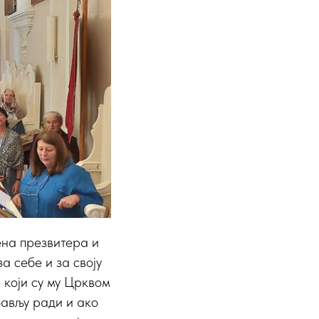
ена презвитера и
а себе и за своју
е који су му Црквом
убављу ради и ако