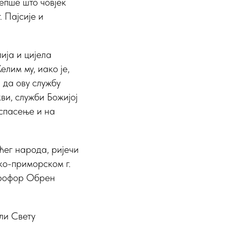
љепше што човјек
 Пајсије и
ија и цијела
лим му, иако је,
и да ову службу
ви, служби Божијој
 спасење и на
ћег народа, ријечи
ко-приморском г.
аврофор Обрен
ли Свету