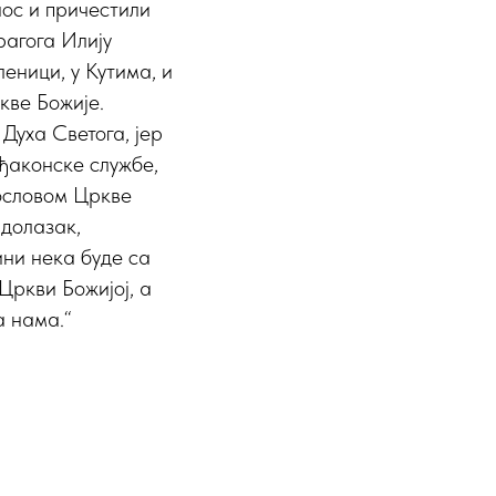
нос и причестили
рагога Илију
еници, у Кутима, и
кве Божије.
Духа Светога, јер
ђаконске службе,
гословом Цркве
 долазак,
ни нека буде са
Цркви Божијој, а
а нама.“