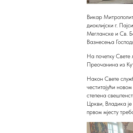
Викар Митрополит
диоклијски г. Пајс
Мегланске и Св. Б
Вазнесења Господњ
На почетку Свете 
Преочанина из Кут
Након Свете служ
честитајући новом
степена свештенств
Цркви, Владика је 
првом мјесту треб