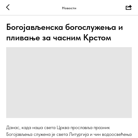
Новости
Богојављенска богослужења и
пливање за часним Крстом
Данас, када наша света Црква прославља празник
Богојављења служена је света Литургија и чин водоосвећења