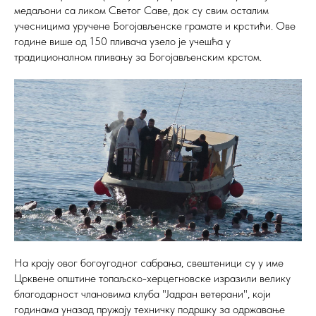
медаљони са ликом Светог Саве, док су свим осталим
учесницима уручене Богојављенске грамате и крстићи. Ове
године више од 150 пливача узело је учешћа у
традиционалном пливању за Богојављенским крстом.
На крају овог богоугодног сабрања, свештеници су у име
Црквене општине топаљско-херцегновске изразили велику
благодарност члановима клуба "Јадран ветерани", који
годинама уназад пружају техничку подршку за одржавање