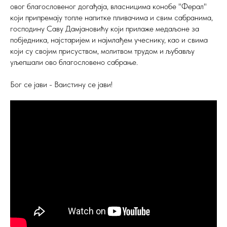
овог благословеног догађаја, власницима конобе "Ферал"
који припремају топле напитке пливачима и свим сабранима,
господину Саву Дамјановићу који прилаже медаљоне за
побједника, најстаријем и најмлађем учеснику, као и свима
који су својим присуством, молитвом трудом и љубављу
уљепшали ово благословено сабрање.
Бог се јави - Ваистину се јави!