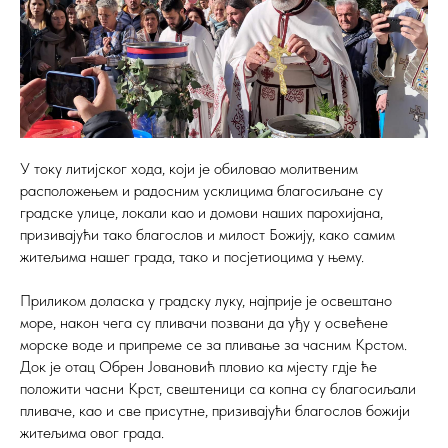
У току литијског хода, који је обиловао молитвеним
расположењем и радосним усклицима благосиљане су
градске улице, локали као и домови наших парохијана,
призивајући тако благослов и милост Божију, како самим
житељима нашег града, тако и посјетиоцима у њему.
Приликом доласка у градску луку, најприје је освештано
море, након чега су пливачи позвани да уђу у освећене
морске воде и припреме се за пливање за часним Крстом.
Док је отац Обрен Јовановић пловио ка мјесту гдје ће
положити часни Крст, свештеници са копна су благосиљали
пливаче, као и све присутне, призивајући благослов божији
житељима овог града.