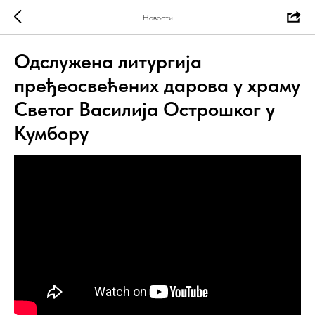
Новости
Одслужена литургија
пређеосвећених дарова у храму
Светог Василија Острошког у
Кумбору