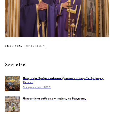
28.03.2026
ЛИТУРГИЈА
See also
Литургија Пређеосвећених Дарова у храму Св. Тројице у
Кутима
Васкршњи пост 2025.
Литургијска сабрања у недјељу по Рождеству