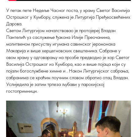
У петак пете Недеље Часног поста, у храму Светог Василија
Острошког у Кумбору, служена је Литургија Пређеосвећених
Дарова.
Светом Литургијом началствовао је протојереј Владан
Пантелић уз саслужење ђакона Илије Преочанина,
молитвеном присуству игумана савинског јеромонаха
Макарија и више херцегновских свештеника. Сабране у
овом храму у одговарању на прозбе предводио је хор Светог
Василија Острошког из Кумбора, као и више појаца који су
појали богослужбене химне и . Након Литургијског сабрања,
сабранима се краћим поучним словом обратио отац Владан.
Услиједила је затим трпеза љубави у парохијској
гостопримници.