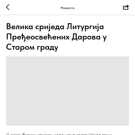
Новости
Велика сриједа Литургија
Пређеосвећених Дарова у
Старом граду
У свету Велику сриједу, када наша света Црква врши