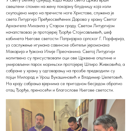
свештени спомен на жену покајану блудницу која изли
скупоцјено миро на пречисте ноге Христове, служена је
света Литургија Пређеосвећених Дарова у храму Светог
Архангела Михаила у Старом граду. Светом Литургијом
началствовао је протојереј Ђорђе Стојисављевић, шеф
кабинета Његове светости Патријарха српског Г. Порфирија,
уз саслужење игумана савинске обитељи јеромонаха
Макарија и ђакона Илије Преочанина. Светој Литургији
молитвено су присуствовали оци ове Црквене општине и
умировљени парох морињски протојереј Шпиро Живковића, а
сабране у храму у одговарању на прозбе предводили су
појци Милорад и Урош Вукашиновић и Владимир Џелетовић.
На крају сабрања вјернима се пригодном бесједом обратио
отац Ђорђе, преносећи и благослове Његове светости.