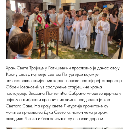
Храм Свете Тројице у Ратишевини прославио је данас своју
Крсну славу, најпеије светом Литургијом којом је
началствовао намјесник херцегновски протојереј-ставрофор
Обрен Јовановић уз саслужење старјешине храма
протојереја Владана Пантелића. Сабрано мноштво вјерних у
појању антифона и празничних химни предводио је хор
Светога Саве. На крају свете Литургије прочитане су
молитве призивања Духа Светога, након чека је храм
опходила Литија и благосиљани су славски дарови.