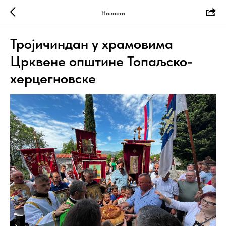
Новости
Тројичиндан у храмовима
Црквене општине Топаљско-
херцегновске