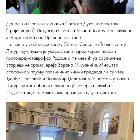
Данас, на Празник силаска Светога Духа на апостоле
(Тројичиндан), Литургија Светога Јована Златоустог служена
је у три храма ове Црквене општине.
Најприје у саборном храму Светог Спаса на Топлој, свету
Литургију служио је умировљени парох херцегновски
протојереј-ставрофор Радомир Никчевић уз саслужење
старјешине храма јереја Зорана Миљанића. Мноштво
сабраних у појању празничних химни предводили су чтец
Ђорђе Павловић и Владимир Џелетовић. У наставку, након
Литургијског сабрања служена је вечерња служба
Педесетнице са молитвама призивања Духа Светога.