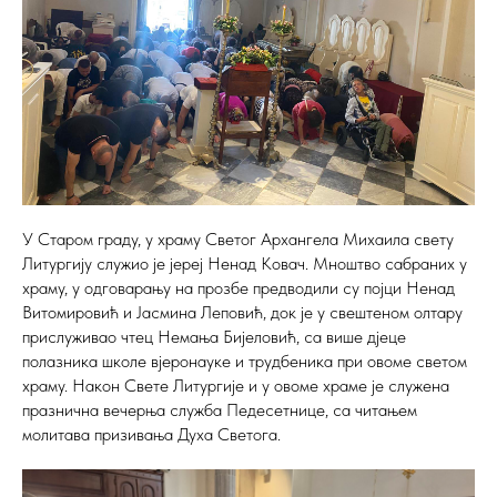
У Старом граду, у храму Светог Архангела Михаила свету
Литургију служио је јереј Ненад Ковач. Мноштво сабраних у
храму, у одговарању на прозбе предводили су појци Ненад
Витомировић и Јасмина Леповић, док је у свештеном олтару
прислуживао чтец Немања Бијеловић, са више дјеце
полазника школе вјеронауке и трудбеника при овоме светом
храму. Након Свете Литургије и у овоме храме је служена
празнична вечерња служба Педесетнице, са читањем
молитава призивања Духа Светога.