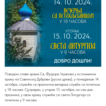
Поводом славе храма Св. Фјодора Ушакова у истоименом
храму на Савинској Дубрави (руска црква), у понедјељак 14.
октобра, служиће се празнична вечерња служба са почетком
у 18 часова. Сјутрадан, у уторак 15. октобра, на сам дан
празника, у овом храму служиће се света Литургија са
почетком у 9 часова.