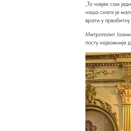
„То човјек сам је
наша снага је мал
врати у првобитну 
Митрополит Јоаник
посту најважније д