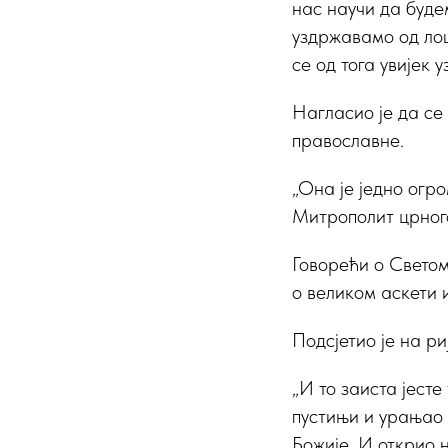
нас научи да будем
уздржавамо од лош
се од тога увијек 
Нагласио је да се
православне.
„Она је једно огро
Митрополит црног
Говорећи о Светом
о великом аскети 
Подсјетио је на ри
„И то заиста јесте
пустињи и урањао у
Божије. И открио н