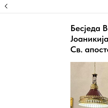
Бесједа 
Јоаникија
Св. апост