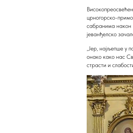
Високопреосвећен
црногорско-примор
сабранима након п
јеванђелско зачало
„Јер, најљепше у 
онако како нас Св
страсти и слабости