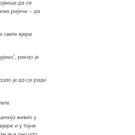
највише да се
злих ријечи – да
 свете вјере
ујемо“, рекао је
азао је да се ради
лете.
еценија живио у
вјере и у тајне
ам је и оно што