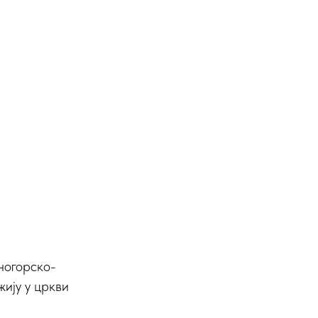
ногорско-
жију у цркви