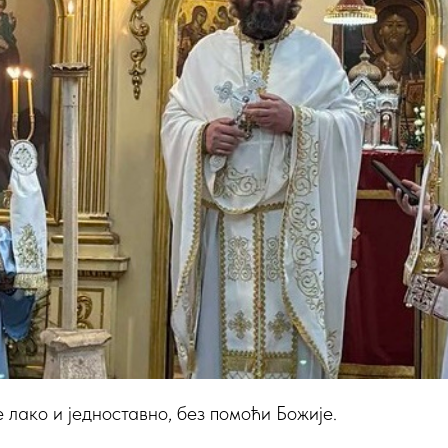
е лако и једноставно, без помоћи Божије.