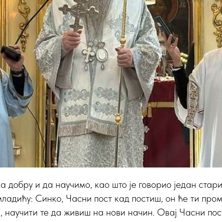
а добру и да научимо, као што је говорио један стари
ладићу: Синко, Часни пост кад постиш, он ће ти про
, научити те да живиш на нови начин. Овај Часни пос