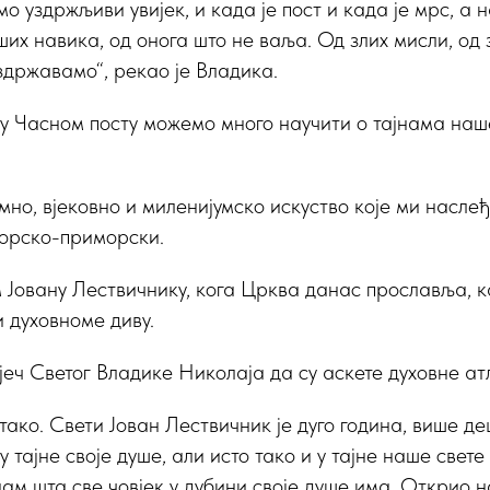
о уздржљиви увијек, и када је пост и када је мрс, а 
их навика, од онога што не ваља. Од злих мисли, од 
уздржавамо“, рекао је Владика.
 у Часном посту можемо много научити о тајнама наше
мно, вјековно и миленијумско искуство које ми наслеђ
орско-приморски.
 Јовану Лествичнику, кога Црква данас прославља, к
и духовноме диву.
јеч Светог Владике Николаја да су аскете духовне ат
 тако. Свети Јован Лествичник је дуго година, више д
 тајне своје душе, али исто тако и у тајне наше свете 
ам шта све човјек у дубини своје душе има. Открио н