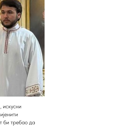
, искусни
мијенити
т би требао да