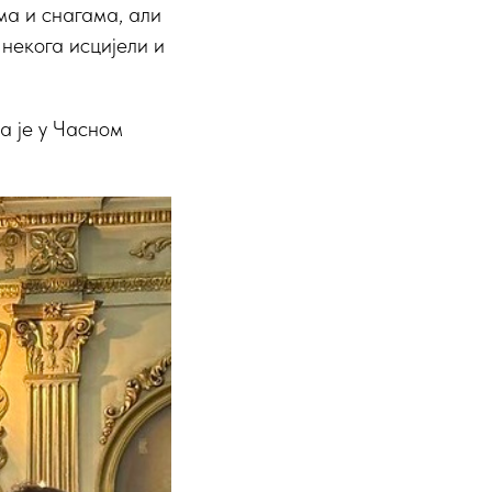
ма и снагама, али
некога исцијели и
а је у Часном