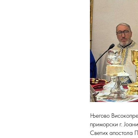
Његово Високопре
приморски г. Јоани
Светих апостола П