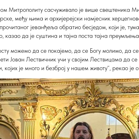
ом Митрополиту сасчуживало је више свештеника Ми
ске, међу њима и архијерејски намјесник херцегновс
рочитаног јеванђеља обратио бесједом, који је, ту
, казао да је суштина и тајна поста тајна преумљења
посту можемо да се покајемо, да се Богу молимо, да с
ети Јован Лествичник учи у својим Лествицама да се
, којих је много и безброј у нашем животу“, рекао је о