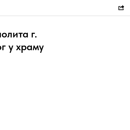
олита г.
г у храму