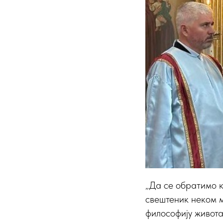
„Да се обратимо к
свештеник неком м
философију живота