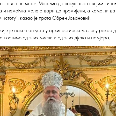
дноставно не може. Можемо да покушавао својим сила
а и немоћна мале ствари да промијени, а камо ли да 
чистоту“, казао је прота Обрен Јовановић.
ије је након отпуста у архипастирском слову рекао д
а постимо од злих мисли и од злих дјела и намјера.