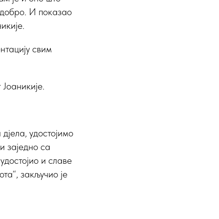
 добро. И показао
икије.
ентацију свим
 Јоаникије.
 дјела, удостојимо
и заједно са
удостојио и славе
ота“, закључио је