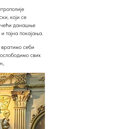
трополије
ки, који се
мачећи данашње
 и тајна покајања.
е вратимо себи
 ослободимо свих
н,.