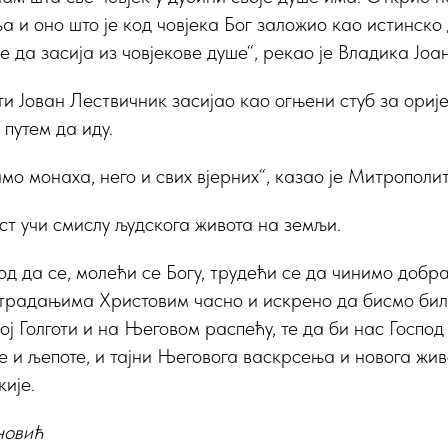
ља и оно што је код човјека Бог заложио као истинско
 да засија из човјекове душе“, рекао је Владика Јоан
ти Јован Лествичник засијао као огњени стуб за ориј
путем да иду.
мо монаха, него и свих вјерних“, казао је Митрополит
ост учи смислу људскога живота на земљи.
д да се, молећи се Богу, трудећи се да чинимо добра
страдањима Христовим часно и искрено да бисмо бил
ј Голготи и на Његовом распећу, те да би нас Господ 
не и љепоте, и тајни Његовога васкрсења и новога жив
ије.
новић