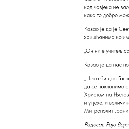
код човјека не ва
како то добро може
Казао је да је Све
хришћанима којим 
„Он није учитељ са
Казао је да нас п
„Нека би дао Госпо
да се поклонимо 
Христом на Његово
и утјехе, и величи
Митрополит Јоаник
Радосав Рајо Воји