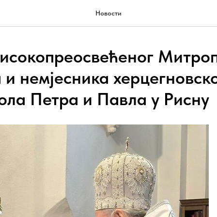
Новости
Високопреосвећеног Митроп
 и немјесника херцегновско
ола Петра и Павла у Рисну