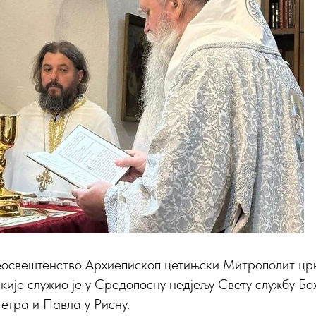
освештенство Архиепископ цетињски Митрополит цр
кије служио је у Средопосну недјељу Свету службу Бо
етра и Павла у Рисну.