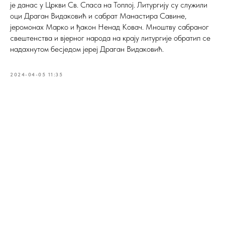
је данас у Цркви Св. Спаса на Топлој. Литургију су служили
оци Драган Видаковић и сабрат Манастира Савине,
јеромонах Марко и ђакон Ненад Ковач. Мноштву сабраног
свештенства и вјерног народа на крају литургије обратип се
надахнутом бесједом јереј Драган Видаковић.
2024-04-05 11:35