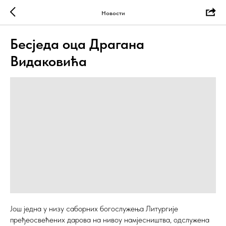
Новости
Бесједа оца Драгана
Видаковића
Још једна у низу саборних богослужења Литургије
пређеосвећених дарова на нивоу намјесништва, одслужена