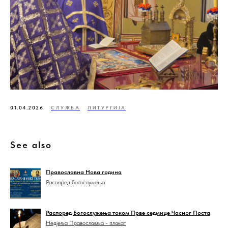
01.04.2026
СЛУЖБА
ЛИТУРГИЈА
See also
Православна Нова година
Распоред богослужења
Распоред Богослужења током Прве седмице Часног Поста
Недјеља Православља - плакат