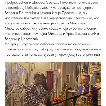
Пређеосвећених Дарова. Светом Литургијом началствовао
је протојереј Небојша Вуловић уз саслужење протојереја
Владана Пантелића и ђакона Илије Преочанина, а у
молитвеном присуству више херцегновских свештеника, као
и игумана савинске обитељи јеромонаха Макарија.
Мноштво сабраних у овоме храму у појању богослужбених
химни предводили су појци Милорад и Урош Вукашиновић и
Владимир Џелетовић.
На крају Литургијског сабрања сабранима се поучним
словом обратио отац Небојша, а након тога заједничарење је
настављено за Трпезом љубави у парохијској гостопримници.