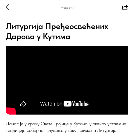
Новости
Литургија Пређеосвећених
Дарова у Кутима
Данас је у храму Свете Тројице у Кутима, у оквиру устаљене
традиције саборног служења у току , служена Литургија