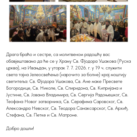
Драга браћо и сестре, са молитвеном радошћу вас
обавјештавамо да ће се у Храму Св. Фјодора Ушакова (Руска
црква), на Ивањдан, у уторак 7. 7. 2026. г. у 19 ч. служити
света тајна Јелеосвећења (нарочито за болне) крај моштију
светитеља: Св. Фјодора Ушакова, Св. Ане маке Пресвете
Богородице, Св. Николе, Св. Спиридона, Св. Кипријана и
Јустине, Св. Јована Владимира, Св. Сергија Радоњешког, Св.
Теофана Новог затворника, Св. Серафима Саровског, Св.
Александра Невског, Св. Теодора Санаксарског, Св. Архиђ.
Стефана, Св. Петке и Св. Матроне.
Добро дошли!