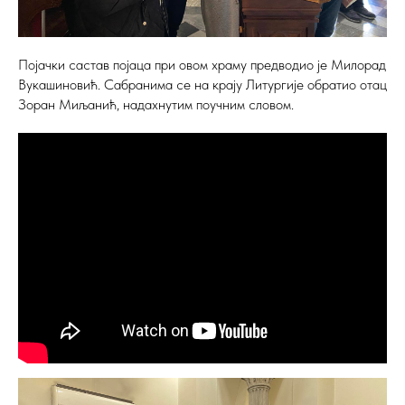
Појачки састав појаца при овом храму предводио је Милорад
Вукашиновић. Сабранима се на крају Литургије обратио отац
Зоран Миљанић, надахнутим поучним словом.