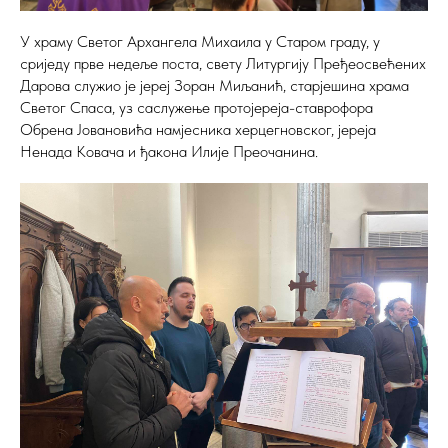
У храму Светог Архангела Михаила у Старом граду, у
сриједу прве недеље поста, свету Литургију Пређеосвећених
Дарова служио је јереј Зоран Миљанић, старјешина храма
Светог Спаса, уз саслужење протојереја-ставрофора
Обрена Јовановића намјесника херцегновског, јереја
Ненада Ковача и ђакона Илије Преочанина.