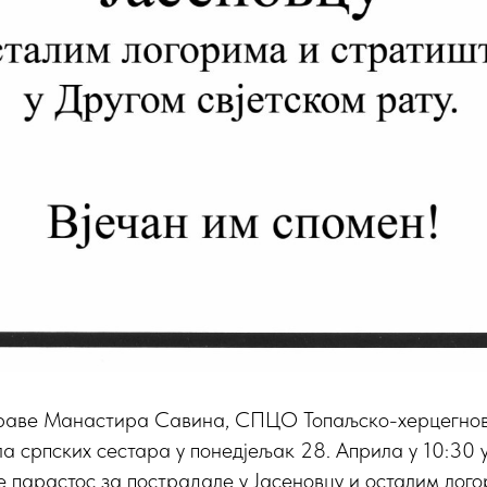
праве Манастира Савина, СПЦО Топаљско-херцегнов
а српских сестара у понедјељак 28. Априла у 10:30
 парастос за пострадале у Јасеновцу и осталим лог