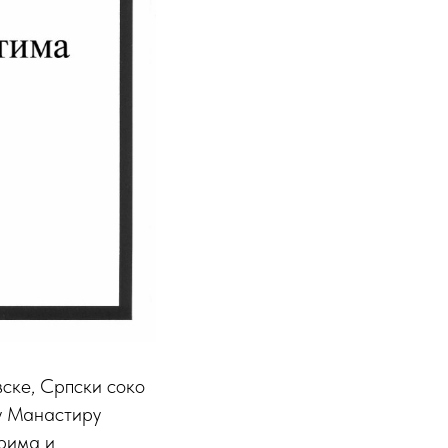
ске, Српски соко
 у Манастиру
орима и