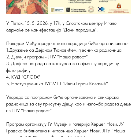
У Петак, 15. 5. 2026. у 17h, у Спортском центру Игало
одржаће се манифестација "Дани породице".
Поводом Међународног дана породице биће организовано:
1.Дружење са Дејаном Ђоновићем, пјесничка радионица
2. Дјечији програм - ЈПУ "Наша радост"
3. Додјела награда са конкурса за најљепшу породичну
фотографију
4. КУД "СЛОГА"
5. Наступ ученика ЈУСМШ "Иван Горан Ковачић"
Упоредо са програмом биће организована и сликарска
радионица за сву присутну дјецу, као и изложба радова дјеце
из ЈПУ "Наша радост".
Програм организују ЈУ Музеји и галерија Херцег Нови, ЈУ
Градска библиотека и читаоница Херцег Нови, ЈПУ "Наша