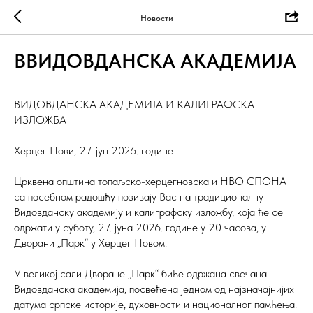
Новости
ВВИДОВДАНСКА АКАДЕМИЈА
ВИДОВДАНСКА АКАДЕМИЈА И КАЛИГРАФСКА
ИЗЛОЖБА
Херцег Нови, 27. јун 2026. године
Црквена општина топаљско-херцегновска и НВО СПОНА
са посебном радошћу позивају Вас на традиционалну
Видовданску академију и калиграфску изложбу, која ће се
одржати у суботу, 27. јуна 2026. године у 20 часова, у
Дворани „Парк“ у Херцег Новом.
У великој сали Дворане „Парк“ биће одржана свечана
Видовданска академија, посвећена једном од најзначајнијих
датума српске историје, духовности и националног памћења.