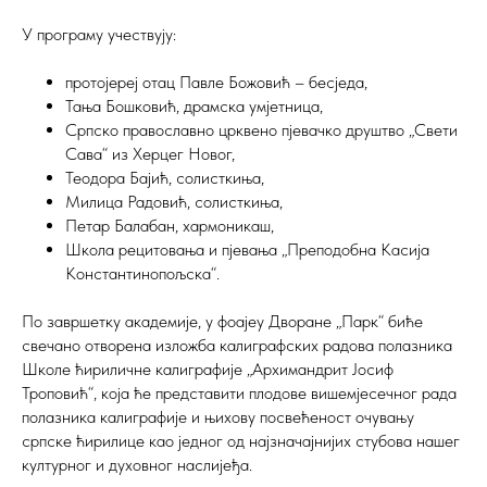
У програму учествују:
протојереј отац Павле Божовић – бесједа,
Тања Бошковић, драмска умјетница,
Српско православно црквено пјевачко друштво „Свети
Сава“ из Херцег Новог,
Теодора Бајић, солисткиња,
Милица Радовић, солисткиња,
Петар Балабан, хармоникаш,
Школа рецитовања и пјевања „Преподобна Касија
Константинопољска“.
По завршетку академије, у фоајеу Дворане „Парк“ биће
свечано отворена изложба калиграфских радова полазника
Школе ћириличне калиграфије „Архимандрит Јосиф
Троповић“, која ће представити плодове вишемјесечног рада
полазника калиграфије и њихову посвећеност очувању
српске ћирилице као једног од најзначајнијих стубова нашег
културног и духовног наслијеђа.