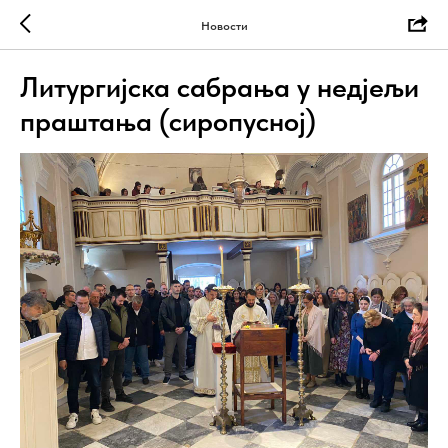
Новости
Литургијска сабрања у недјељи
праштања (сиропусној)