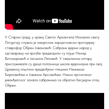
У Старом граду, у храму Светог Архангела Михаила свету
Литургију служио је намјесник херцегновски протојереј-
ставрофор Обрен Јовановић. Сабрани вјерни народ у
одговарању на прозбе предводили су појци Ненад
Витомировић и Јасмина Леповић. У свештеном олтару
прислуживала су дјеца полазници школе вјеронауке при овој
Црквеној општини предвођени чтецима Немањом
Бијеловићем и Јованом Арсовићем. Након прочитаног
јеванђелског зачала сабранима се обратио бесједом отац
Обрен.