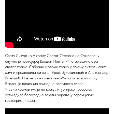
Свету Литургију у храму Светог Стефана на Сушћепану
служио је протојереј Владан Пантелић, старјешина овог
светог храма. Сабране у овоме храму у појању литургијских
химни предводили си појци Урош Вукашиновић и Александар
Војводић. Након прочитаног јеванђелског зачала отац
Владан је произнио пригодно пастирско слово.
У свим храмовима је на крају литургијског сабрања
услиједило богоугодно заједничарење у парохијским
гостопримницама.