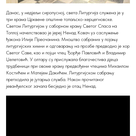
Данас, у недјељи сиропусној, света Литургија служена је у
три храма Црквене општине топаљско-херцегновске.
Светом Литургијом у саборном храму Светог Спаса на
Топлој начелствовао је јереј Ненад Ковач уз саслужење
ђакона Илије Преочанина. Мноштво сабраних у појању
литургијских химни и одговарању на прозбе предводио је хор
Светог Саве, као и појци чтец Ђорђе Павловић и Владимир
Џелетовић. У олтару су прислужала благочестива дјеца
трудбеници при овоме храму предвођени чтецима Михаилом
Костићем и Матејем Дакићем. Литургијском сабрању
претходила је јутарња служба. Након прочитаног
јеванђелског зачала бесједио је отац Ненад.