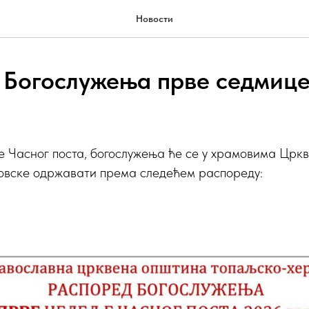
Новости
 Богослужења прве седмице
е Часног поста, богослужења ће се у храмовима Црк
овске одржавати према следећем распореду: