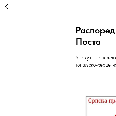
Распоред
Поста
У току прве недељ
топаљско-херцегн