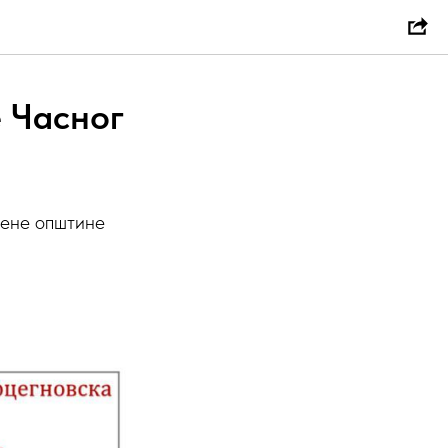
 Часног
вене општине