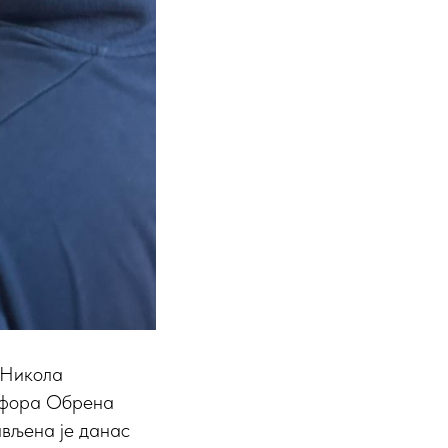
 Никола
рофора Обрена
ављена је данас