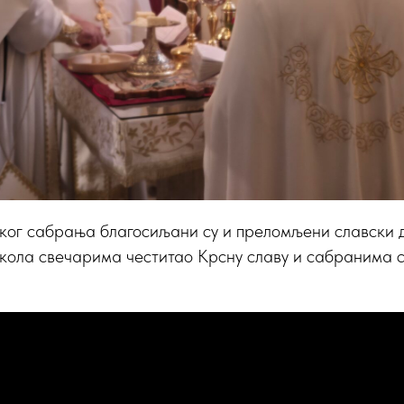
ског сабрања благосиљани су и преломљени славски д
икола свечарима честитао Крсну славу и сабранима 