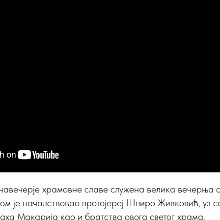
у навечерје храмовне славе служена велика вечерња 
ом је началствовао протојереј Шпиро Живковић, уз 
аха Макарија као и братства овога светог храма.