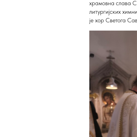
храмовна слава С
литургијских химн
је хор Светога Сав