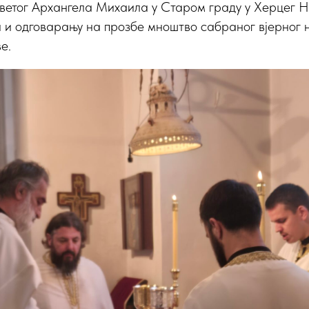
ветог Архангела Михаила у Старом граду у Херцег Н
и и одговарању на прозбе мноштво сабраног вјерног
е.