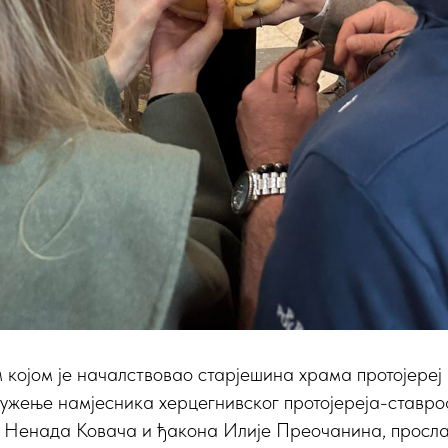
 којом је началствовао старјешина храма протојереј
служење намјесника херцегнивског протојереја-став
а Ненада Ковача и ђакона Илије Преочанина, просл