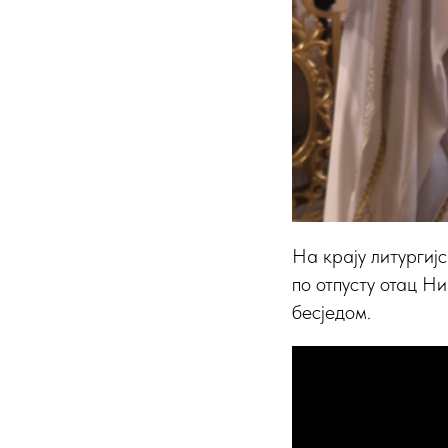
На крају литургиј
по отпусту отац Н
бесједом.