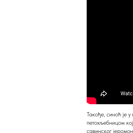
Такође, синоћ је 
петохљебницом кој
савинског јеромон