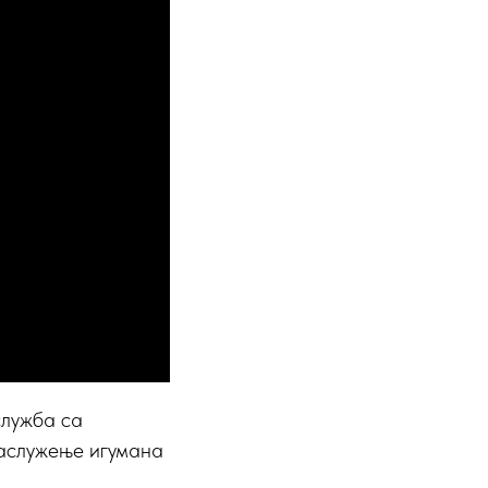
служба са
саслужење игумана