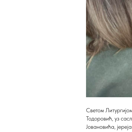
Светом Литургијом
Тодоровић, уз са
Јовановића, јереј