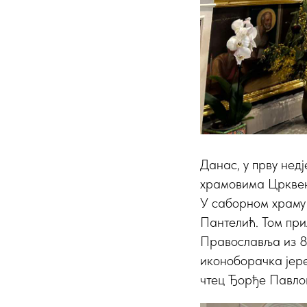
Данас, у прву нед
храмовима Црквен
У саборном храму 
Пантелић. Том при
Православља из 84
иконоборачка јере
чтец Ђорђе Павло