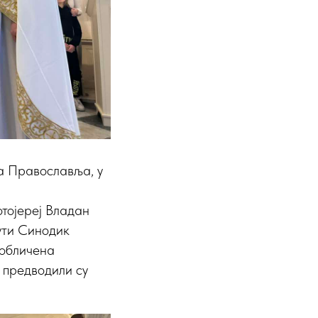
ља Православља, у
отојереј Владан
ути Синодик
зобличена
 предводили су