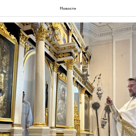
Православља
Новости