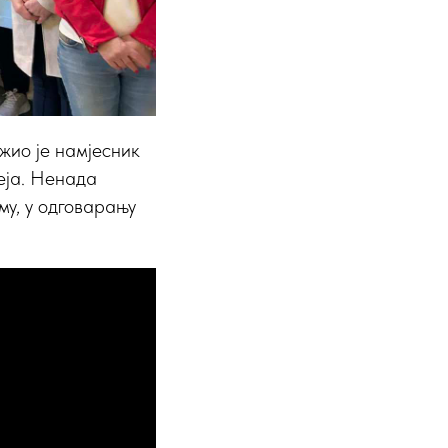
жио је намјесник
еја. Ненада
у, у одговарању