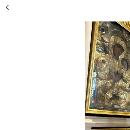
Недјеља 