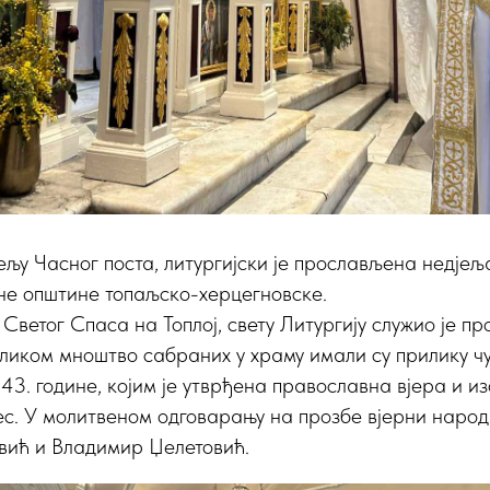
јељу Часног поста, литургијски је прослављена недје
е општине топаљско-херцегновске.
Светог Спаса на Топлој, свету Литургију служио је пр
ликом мноштво сабраних у храму имали су прилику ч
3. године, којим је утврђена православна вјера и и
с. У молитвеном одговарању на прозбе вјерни народ
вић и Владимир Џелетовић.