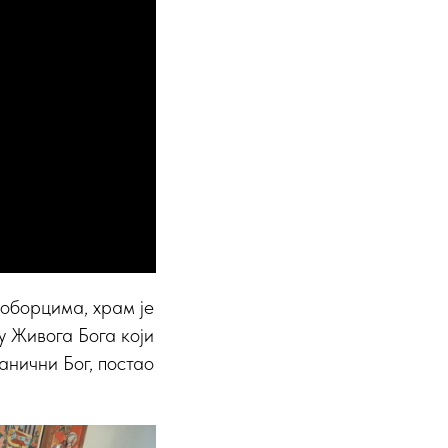
ноборцима, храм је
ву Живога Бога који
анични Бог, постао