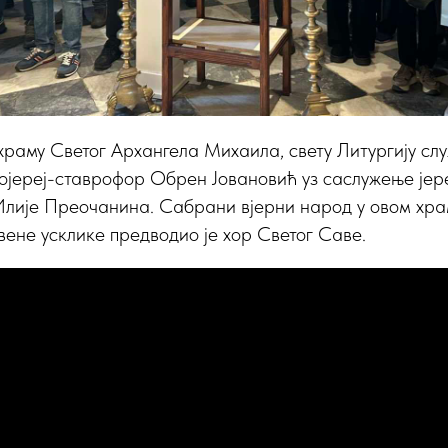
храму Светог Архангела Михаила, свету Литургију слу
ојереј-ставрофор Обрен Јовановић уз саслужење јер
лије Преочанина. Сабрани вјерни народ у овом храм
вене усклике предводио је хор Светог Саве.