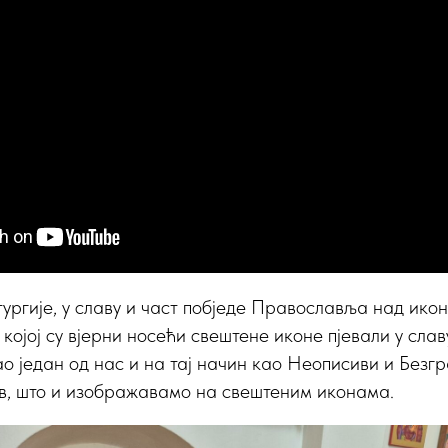
тургије, у славу и част побједе Православља над ико
 којој су вјерни носећи свештене иконе пјевали у сла
ао један од нас и на тај начин као Неописиви и Безгр
в, што и изображавамо на свештеним иконама.