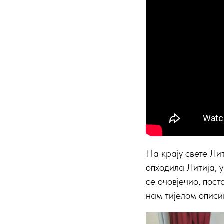
На крају свете Ли
опходила Литија, у
се очовјечио, пост
нам тијелом описи