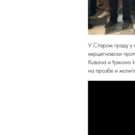
У Старом граду у 
херцегновски прот
Ковача и ђакона И
на прозбе и молит