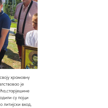
своју храмовну
лствовао је
ића,старјешине
одили су појци
 литијски вход,