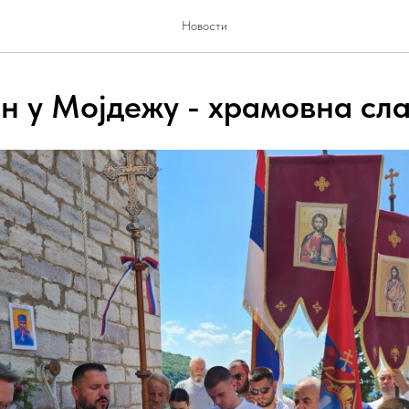
Новости
н у Мојдежу - храмовна сл