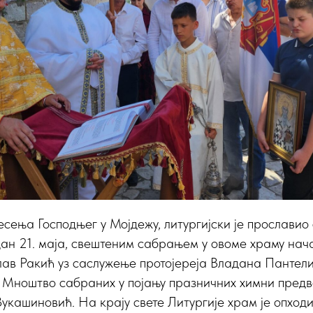
сења Господњег у Мојдежу, литургијски је прославио 
ан 21. маја, свештеним сабрањем у овоме храму нача
лав Ракић уз саслужење протојереја Владана Пантел
. Мноштво сабраних у појању празничних химни предв
кашиновић. На крају свете Литургије храм је опходио