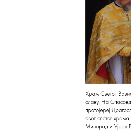
Храм Светог Вазне
славу. На Спасовд
протојереј Драгос
овог светог храма
Милорад и Урош Ву