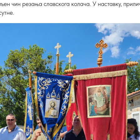
вљен чин резања славскога колача. У наставку, прили
сутне.