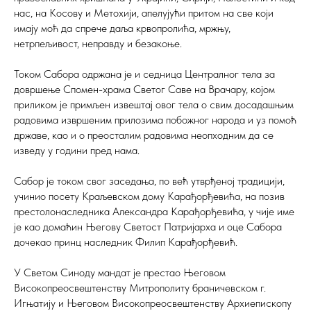
нас, на Косову и Метохији, апелујући притом на све који
имају моћ да спрече даља крвопролића, мржњу,
нетрпељивост, неправду и безакоње.
Током Сабора одржана је и седница Централног тела за
довршење Спомен-храма Светог Саве на Врачару, којом
приликом је примљен извештај овог тела о свим досадашњим
радовима извршеним прилозима побожног народа и уз помоћ
државе, као и о преосталим радовима неопходним да се
изведу у години пред нама.
Сабор је током свог заседања, по већ утврђеној традицији,
учинио посету Краљевском дому Карађорђевића, на позив
престолонаследника Александра Карађорђевића, у чије име
је као домаћин Његову Светост Патријарха и оце Сабора
дочекао принц наследник Филип Карађорђевић.
У Светом Синоду мандат је престао Његовом
Високопреосвештенству Митрополиту браничевском г.
Игњатију и Његовом Високопреосвештенству Архиепископу