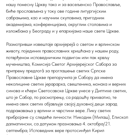
нашу помесну Цркву тако и за васељенско Православље,
биће прослављена у току ове године литургијским
сабрањима, као и научним скуповима, пригодним
академијама, конференцијама, округлим столовима и
изложбама у Београду и у епархијама наше свете Цркве.
Размотривши извештаје архијерејâ о светом и врлинском
животу, појединих православних хришћана у нашем роду,
потврђеном исповедничким подвигом или пак крвљу
мучеништва, Комисија Светог Архијерејског Сабора за
припрему предлогâ за проглашење светих Српске
Православне Цркве препоручила је Сабору да имена
неколицине светих јерарарха, свештеника, монаха и верних
синова и кћери Светосавске Цркве унесе у Диптихе светих,
што је Сабор, по расмотрењу, са радошћу прихватио, те
имена ових светих објављује својој духовној деци зарад
подражавања у врлини и чврстини вере. Лику светих
прибројане су следеће личности: Никодим (Милаш), Епископ
далматински, са датумом празновања 4. октобра/21.
септембра; Исповедник вере протосинђел Кирил