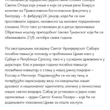
Светих Отаца који учише и који се учише речи Божјој и
молитви на Православном богословском факултету у
Београду - 6. фебруар/24. јануар, када ће се они
прослављати заједно, независно од њихових појединачних
спомена. Исто тако установљен je и датум празновања
Обретења моштију преподобног Јакова Туманског које ће се
обележавати 21/8. октобра сваке године.
На овогодишњем заседању Светог Архијерејског Сабора
посебна пажња је положају и проблемима Цркве како у
Србији и Републици Српској, тако и у суседним државама и у
дијаспори. Као и ранијих година посебна пажња је
посвећена извештају о стању у нашој јужној покрајни –
Косову и Метохији. Надовезујући се на ову тему, а
потврђујући нераскидиву везу са извориштем нашег
духовног и националног идентитета, оличену у личностима
наших светих владара, Сабор је установио и једно ново
одликовање – орден Светог Кнеза Лазара – које ће се
додељивати члановима Цркве за опште заслуге.