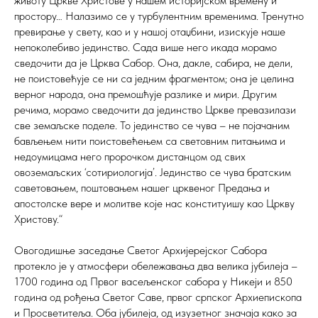
животу Цркве Христове у нашем историјском времену и
простору… Налазимо се у турбулентним временима. Тренутно
превирање у свету, као и у нашој отаџбини, изискује наше
непоколебиво јединство. Сада више него икада морамо
сведочити да је Црква Сабор. Она, дакле, сабира, не дели,
не поистовећује се ни са једним фрагментом; она је целина
верног народа, она премошћује разлике и мири. Другим
речима, морамо сведочити да јединство Цркве превазилази
све земаљске поделе. То јединство се чува – не појачаним
бављењем нити поистовећењем са световним питањима и
недоумицама него пророчком дистанцом од свих
овоземаљских ‘сотириологија’. Јединство се чува братским
саветовањем, поштовањем нашег црквеног Предања и
апостолске вере и молитве које нас конституишу као Цркву
Христову.“
Овогодишње заседање Светог Архијерејског Сабора
протекло је у атмосфери обележавања два велика јубилеја –
1700 година од Првог васељенског сабора у Никеји и 850
година од рођења Светог Саве, првог српског Архиепископа
и Просветитеља. Оба јубилеја, од изузетног значаја како за