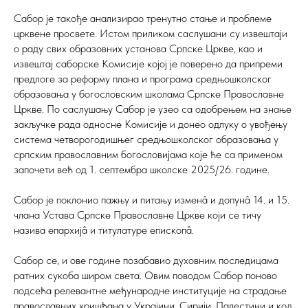
Сабор је такође анализирао тренутно стање и проблеме
црквене просвете. Истом приликом саслушани су извештаји
о раду свих образовних установа Српске Цркве, као и
извештај саборске Комисије којој је поверено да припреми
предлоге за реформу плана и програма средњошколског
образовања у богословским школама Српске Православне
Цркве. По саслушању Сабор је узео са одобрењем на знање
закључке рада односне Комисије и донео одлуку о увођењу
система четворогодишњег средњошколског образовања у
српским православним богословијама које ће са применом
започети већ од 1. септембра школске 2025/26. године.
Сабор је поклонио пажњу и питању изменâ и допунâ 14. и 15.
члана Устава Српске Православне Цркве који се тичу
назива епархијâ и титулатуре епископâ.
Сабор се, и ове године позабавио духовним последицама
ратних сукоба широм света. Овим поводом Сабор поново
подсећа релевантне међународне институције на страдање
православних хришћана у Украјини, Сирији, Палестини и код