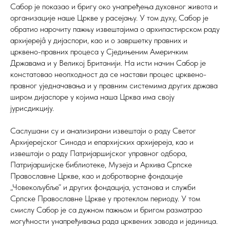
Сабор је показао и бригу око унапређења духовног живота и
организације наше Цркве у расејању. У том духу, Сабор је
обратио нарочиту пажњу извештајима о архипастирском раду
архијерејâ у дијаспори, као и о завршетку правних и
црквено-правних процеса у Сједињеним Америчким
Државама и у Великој Британији. На исти начин Сабор је
констатовао неопходност да се настави процес црквено-
правног уједначавања и у правним системима других држава
широм дијаспоре у којима наша Црква има своју
јурисдикцију.
Саслушани су и анализирани извештаји о раду Светог
Архијерејског Синода и епархијских архијереја, као и
извештаји о раду Патријаршијског управног одбора,
Патријаршијске библиотеке, Музеја и Архива Српске
Православне Цркве, као и добротворне фондације
„Човекољубље“ и других фондација, установа и служби
Српске Православне Цркве у протеклом периоду. У том
смислу Сабор је са дужном пажњом и бригом разматрао
могућности унапређивања рада црквених завода и јединица.