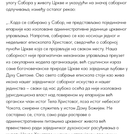
улогу Сабора у животу Цркве и указујући на значај саборног
одлучивања, између осталог рекао:
„...Када се сабирамо у Сабор, не представљамо појединачне
епархије као изоловане административне јединице црквеног
управљања. Напротив, сабирамо се као носиоци једног и
недељивог епископата Христовог, сведочећи о саборној
пуноћи Цркве која се пројављује на сваком месту. Наша
саборност није прагматичан механизам управљања преузет
из секуларних модела организације, већ суштински израз
саме богочовечанске природе Цркве као заједнице љубави у
Духу Светоме. Ово свето сабрање епископа стоји као жива
икона нашег заједничког саборног искуства и нашег
јединства – сваки од нас дубоко осећа да није изолована
јурисдикциона власт над повереном му епархијом већ
органски члан истог Тела Христовог, лоза истог небеског
Чокота, смирени служитељ у истом Дому Божијем. Не
састајемо се, стога, само ради расправе о
административним питањима црквеног живота већ
првенствено ради заједничког духоносног расуђивања о