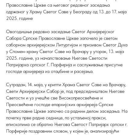
Православне Цркве са његовог редовног заседања
одржаног у Храму Светог Саве у Београду од 13. до 17. маја
2025. године
Овогодишње редовно заседање Светог Архијерејског
Сабора Српске Православне Цркве започело је светом
саборном архијерејском Литургијом и призивом Светог Духа
у Спомен-храму Светог Саве на Врачару у уторак, 13. маја
2025. године, уз началствовање Његове Светости
Патријарха српског Г. Порфирија и саслуживање присутне
господе архијереја из отаџбине и расејања.
Сутрадан, 14. маја, у крипти Храма Светог Саве на Врачару,
Свети Архијерејски Сабор је, под председништвом Његове
Светости и уз учешће све Високопреосвећене и
Преосвећене господе епархијских архијереја Српске
Православне Цркве започео са радним делом заседања. На
почетку прве радне седнице, по устаљеној пракси,
епископима се обратио Његова Светост Патријарх српски г.
Порфирије поздравним словом, у којем је, анализирајући