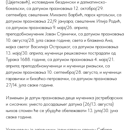
(Цвјетковић), исповедник бездински и далматинско-
бокељски, са датумом празновања 12. октобра/29.
септембра; свештеник Михаило Барбић, парох кртољски, са
датумом празновања 22/9. јануара; свештеник Илија Родић,
са датумом празновања 9. маја/26. априла;
преподобномученик Јован Стјенички, са датумом празновања
10. августа/28. јула сваке године; света и блажена Ана,
мајка светог Василија Острошког, са датумом празновања
13. маја/30. априла; мученици решковачки пострадали од
Турака 1688. године, са датумом празновања 4. маја/21.
априла; преподобномученици и мученици рмањски, са
датумом празновања 10. септембра/28. августа, и мученици
гаравички и бихаћко-петровачки, са датумом празновања
27/14. јула сваке године.
Измењен је датум празновања деце мученика јастрeбарских
и сисачких: уместо досадашњег датума (26/13. августа)
њихов спомен ће се убудуће обележавати 13. јула/30. јуна
сваке године.
Установљен је заједнички, јединствени спомен Сабора