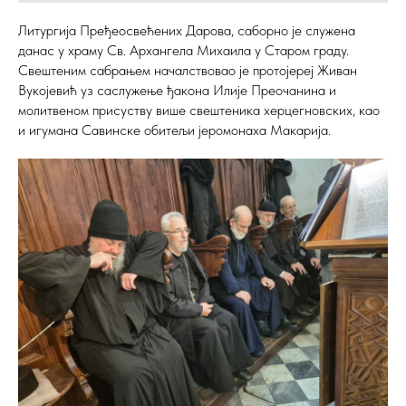
Литургија Пређеосвећених Дарова, саборно је служена
данас у храму Св. Архангела Михаила у Старом граду.
Свештеним сабрањем началствовао је протојереј Живан
Вукојевић уз саслужење ђакона Илије Преочанина и
молитвеном присуству више свештеника херцегновских, као
и игумана Савинске обитељи јеромонаха Макарија.