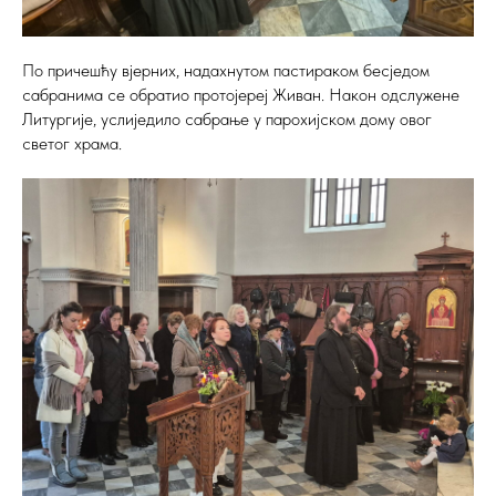
По причешћу вјерних, надахнутом пастираком бесједом
сабранима се обратио протојереј Живан. Након одслужене
Литургије, услиједило сабрање у парохијском дому овог
светог храма.