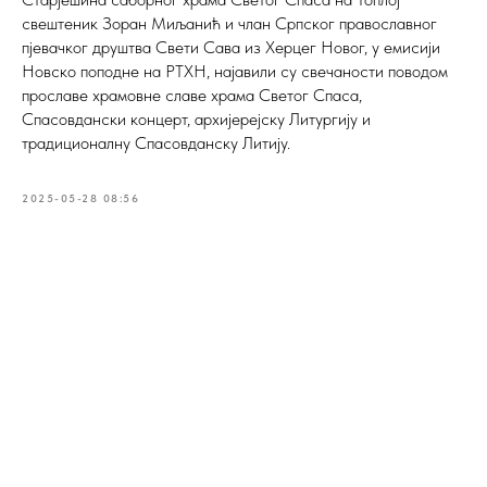
свештеник Зоран Миљанић и члан Српског православног
пјевачког друштва Свети Сава из Херцег Новог, у емисији
Новско поподне на РТХН, најавили су свечаности поводом
прославе храмовне славе храма Светог Спаса,
Спасовдански концерт, архијерејску Литургију и
традиционалну Спасовданску Литију.
2025-05-28 08:56