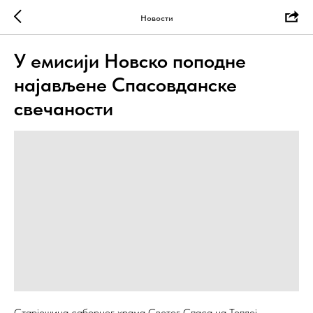
Новости
У емисији Новско поподне
најављене Спасовданске
свечаности
Старјешина саборног храма Светог Спаса на Топлој