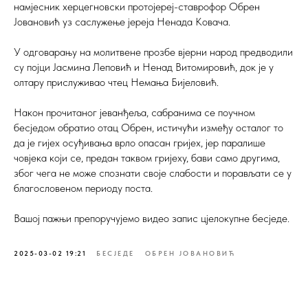
намјесник херцегновски протојереј-ставрофор Обрен
Јовановић уз саслужење јереја Ненада Ковача.
У одговарању на молитвене прозбе вјерни народ предводили
су појци Јасмина Леповић и Ненад Витомировић, док је у
олтару прислуживао чтец Немања Бијеловић.
Након прочитаног јеванђеља, сабранима се поучном
бесједом обратио отац Обрен, истичући између осталог то
да је гијех осуђивања врло опасан гријех, јер паралише
човјека који се, предан таквом гријеху, бави само другима,
због чега не може спознати своје слабости и порављати се у
благословеном периоду поста.
Вашој пажњи препоручујемо видео запис цјелокупне бесједе.
2025-03-02 19:21
БЕСJЕДЕ
ОБРЕН ЈОВАНОВИЋ