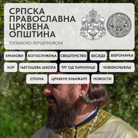
СРПСКА
ПРАВОСЛАВНА
ЦРКВЕНА
ОПШТИНА
ТОПАЉСКО-ХЕРЦЕГНОВСКА
ВЈЕРОНАУКА
ХРАМОВИ
БОГОСЛУЖЕЊА
СВЕШТЕНСТВО
БЕСЈЕДЕ
ХОР
ЧОВЈЕКОЉУБЉЕ
ЊЕГОШЕВА ШКОЛА
ТРГ ОД ЋИРИЛИЦЕ
СПОНА
ЦРКВЕНЕ КЊИЖАРЕ
НОВОСТИ