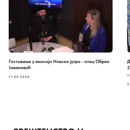
Гостовање у емисији Новско јутро - отац Обрен
Д
Јовановић
2
П
11.04.2026
2