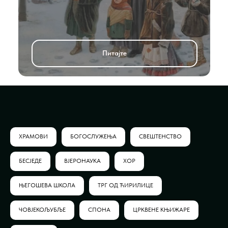
Питајте
ХРАМОВИ
БОГОСЛУЖЕЊА
СВЕШТЕНСТВО
БЕСЈЕДЕ
ВЈЕРОНАУКА
ХОР
ЊЕГОШЕВА ШКОЛА
ТРГ ОД ЋИРИЛИЦЕ
ЧОВЈЕКОЉУБЉЕ
СПОНА
ЦРКВЕНЕ КЊИЖАРЕ