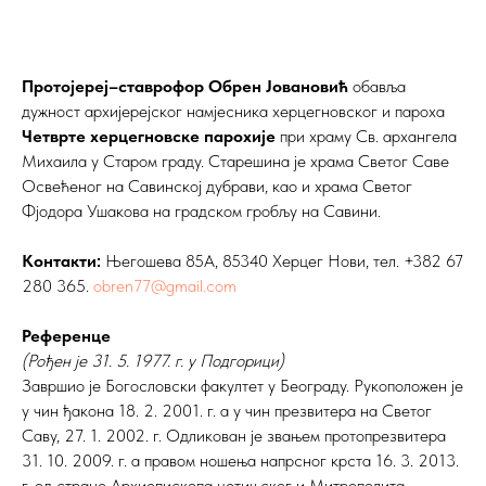
Протојереј–ставрофор Обрен Јовановић
обавља
дужност архијерејског намјесника херцегновског и пароха
Четврте херцегновске парохије
при храму Св. архангела
Михаила у Старом граду. Старешина је храма
Светог Саве
Освећеног на Савинској дубрави, као и храма Светог
Фјодора Ушакова на градском гробљу на Савини.
Контакти:
Његошева 85А, 85340 Херцег Нови, тел. +382 67
280 365.
obren77@gmail.com
Референце
(Рођен је 31. 5. 1977. г. у Подгорици)
Завршио је Богословски факултет у Београду. Рукоположен је
у чин ђакона 18. 2. 2001. г. а у чин презвитера на Светог
Саву, 27. 1. 2002. г. Одликован је звањем протопрезвитера
31. 10. 2009. г. а правом ношења напрсног крста 16. 3. 2013.
г. од стране Архиепископа цетињског и Митрополита