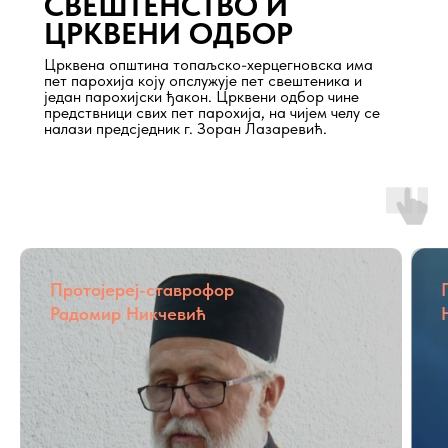
СВЕШТЕНСТВО И
ЦРКВЕНИ ОДБОР
Црквена општина топаљско-херцегновска има
пет парохија коју опслужује пет свештеника и
један парохијски ђакон. Црквени одбор чине
предствници свих пет парохија, на чијем челу се
налази предсједник г. Зоран Лазаревић.
Протојереј-ставрофор
Радомир Никчевић