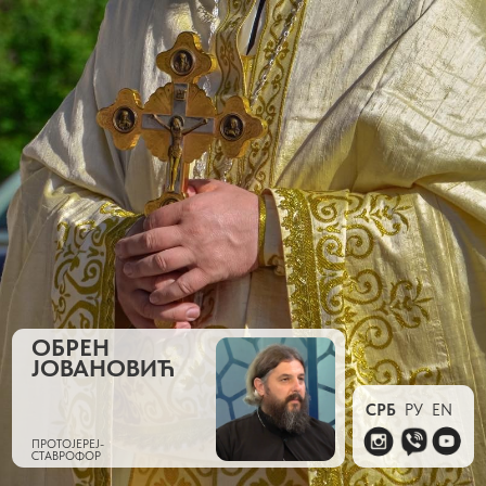
ОБРЕН
ЈОВАНОВИЋ
СРБ
РУ
EN
ПРОТОЈЕРЕЈ-
СТАВРОФОР