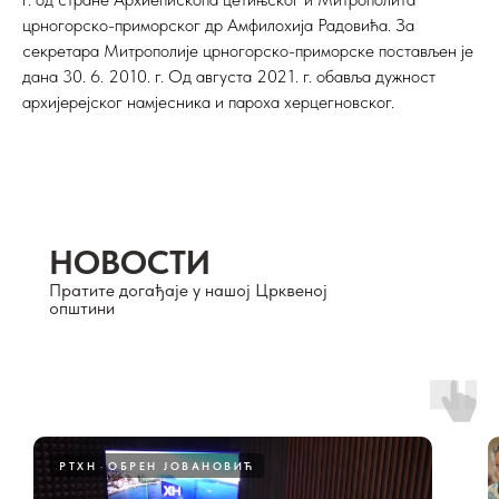
црногорско-приморског др Амфилохија Радовића. За
секретара Митрополије црногорско-приморске постављен је
дана 30. 6. 2010. г. Од августа 2021. г. обавља дужност
архијерејског намјесника и пароха херцегновског.
НОВОСТИ
Пратите догађаје у нашој Црквеној
општини
РТХН
ОБРЕН ЈОВАНОВИЋ