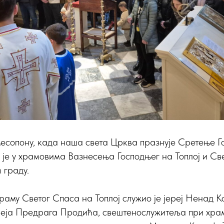
есопону, када наша света Црква празнује Сретење Г
 је у храмовима Вазнесења Господњег на Топлој и Св
 граду.
 храму Светог Спаса на Топлој служио је јереј Ненад 
реја Предрага Продића, свештенослужитеља при храм