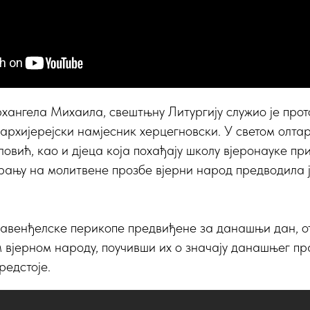
хангела Михаила, свештњну Литургију служио је про
архијерејски намјесник херцегновски. У светом олтар
овић, као и дјеца која похађају школу вјеронауке при
рању на молитвене прозбе вјерни народ предводила 
јавенђелске перикопе предвиђене за данашњи дан, о
вјерном народу, поучивши их о значају данашњег пра
редстоје.