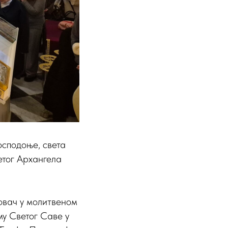
осподоње, света
етог Архангела
Ковач у молитвеном
у Светог Саве у