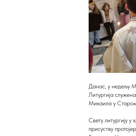
Данас, у недељу М
Литургија служена
Михаила у Старом
Свету литургију у
присуству протоје