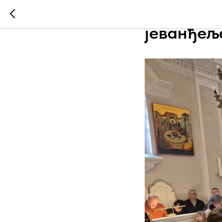
Празник 
јеванђељ