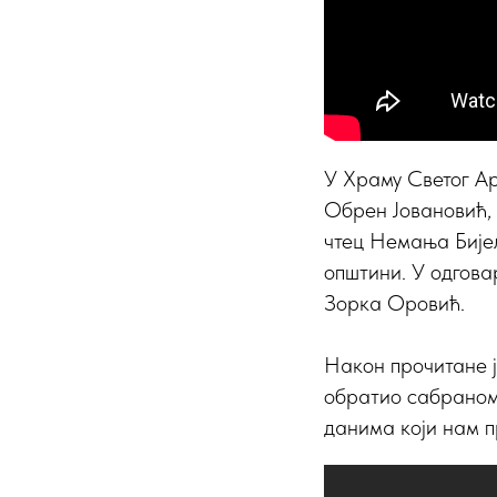
У Храму Светог Ар
Обрен Јовановић, 
чтец Немања Бијел
општини. У одгова
Зорка Оровић.
Након прочитане 
обратио сабраном 
данима који нам п