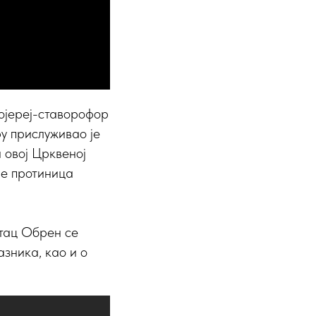
тојереј-ставорофор
у прислуживао је
 овој Црквеној
је протиница
тац Обрен се
зника, као и о