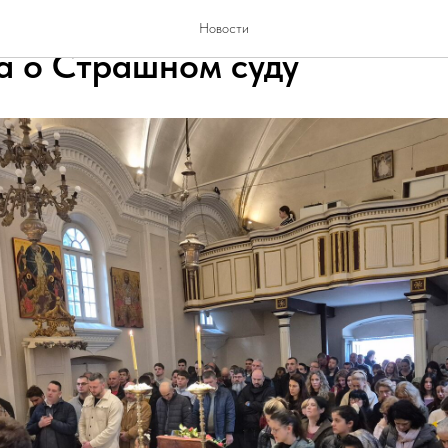
Сретење Господње и недјељ
Новости
а о Страшном суду