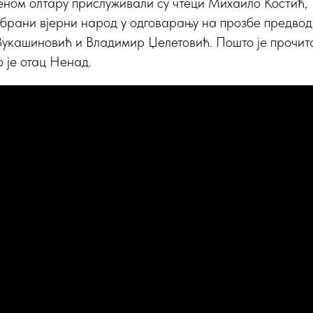
еном олтару прислуживали су чтеци Михаило Костић,
брани вјерни народ у одговарању на прозбе предводи
укашиновић и Владимир Џелетовић. Пошто је прочит
о је отац Ненад.