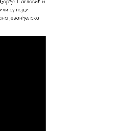
 Ђорђе Павловић и
ли су појци
ана јеванђелска