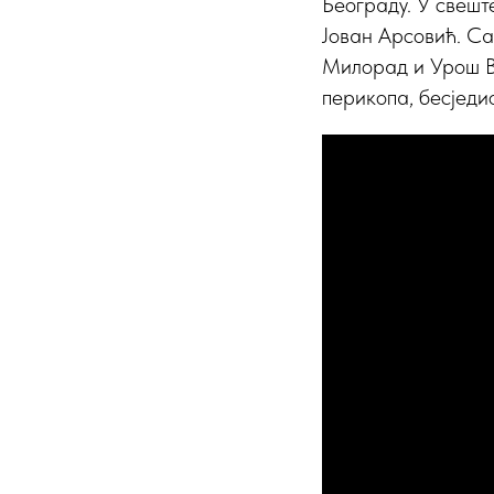
Београду. У свешт
Јован Арсовић. Са
Милорад и Урош В
перикопа, бесједи